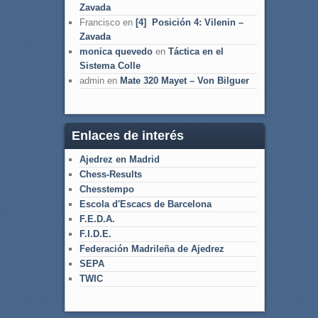
Zavada
Francisco
en
[4] Posición 4: Vilenin –
Zavada
monica quevedo
en
Táctica en el
Sistema Colle
admin
en
Mate 320 Mayet – Von Bilguer
Enlaces de interés
Ajedrez en Madrid
Chess-Results
Chesstempo
Escola d'Escacs de Barcelona
F.E.D.A.
F.I.D.E.
Federación Madrileña de Ajedrez
SEPA
TWIC