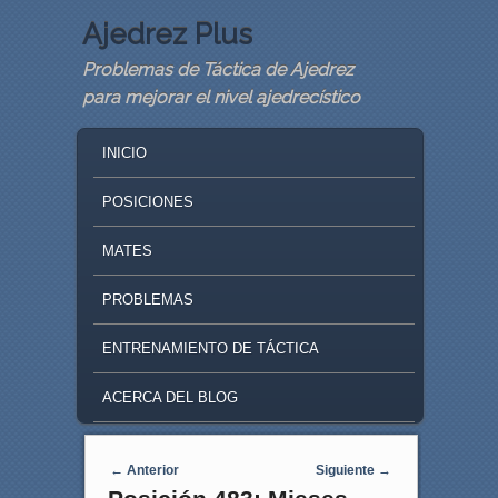
Ajedrez Plus
Problemas de Táctica de Ajedrez
para mejorar el nivel ajedrecístico
MAIN MENU
SKIP TO PRIMARY CONTENT
SKIP TO SECONDARY CONTENT
INICIO
POSICIONES
MATES
PROBLEMAS
ENTRENAMIENTO DE TÁCTICA
ACERCA DEL BLOG
Navegaci�n de entradas
←
Anterior
Siguiente
→