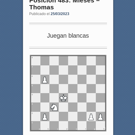
Posición 483: Mieses –
Thomas
Publicado el
25/03/2023
Juegan blancas
8
7
6
5
4
3
2
1
a
b
c
d
e
f
g
h