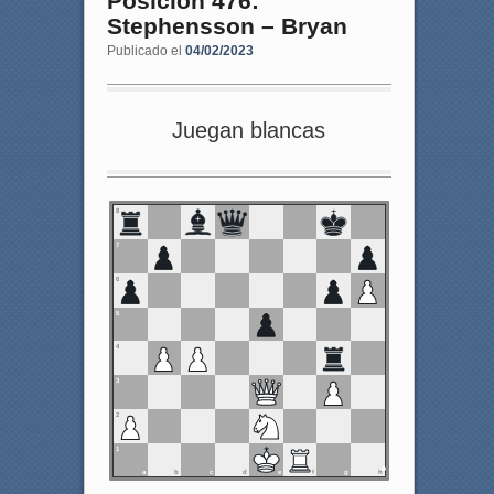
Posición 476:
Stephensson – Bryan
Publicado el
04/02/2023
Juegan blancas
8
7
6
5
4
3
2
1
a
b
c
d
e
f
g
h