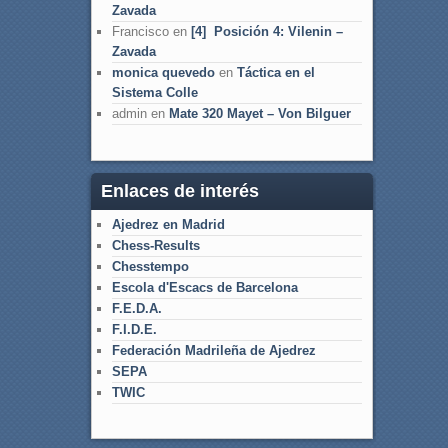
Zavada
Francisco
en
[4] Posición 4: Vilenin –
Zavada
monica quevedo
en
Táctica en el
Sistema Colle
admin
en
Mate 320 Mayet – Von Bilguer
Enlaces de interés
Ajedrez en Madrid
Chess-Results
Chesstempo
Escola d'Escacs de Barcelona
F.E.D.A.
F.I.D.E.
Federación Madrileña de Ajedrez
SEPA
TWIC