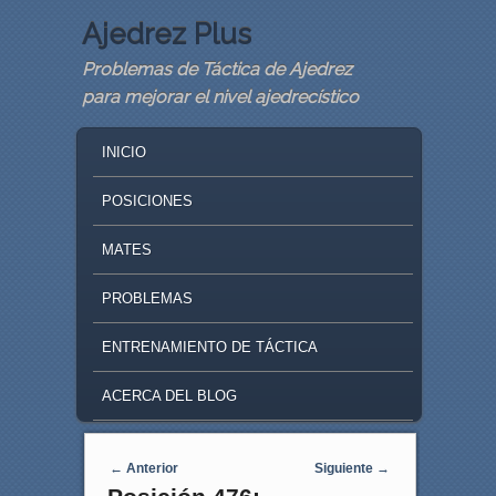
Ajedrez Plus
Problemas de Táctica de Ajedrez
para mejorar el nivel ajedrecístico
MAIN MENU
SKIP TO PRIMARY CONTENT
SKIP TO SECONDARY CONTENT
INICIO
POSICIONES
MATES
PROBLEMAS
ENTRENAMIENTO DE TÁCTICA
ACERCA DEL BLOG
Navegaci�n de entradas
←
Anterior
Siguiente
→