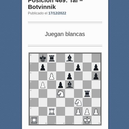
Posición 469: Tal –
Botvinnik
Publicado el
17/12/2022
Juegan blancas
8
7
6
5
4
3
2
1
a
b
c
d
e
f
g
h