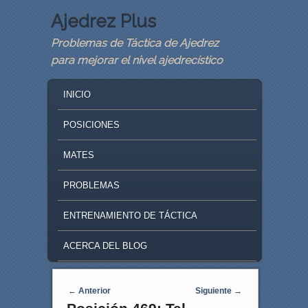
Ajedrez Plus
Problemas de Táctica de Ajedrez
para mejorar el nivel ajedrecístico
MAIN MENU
SKIP TO PRIMARY CONTENT
SKIP TO SECONDARY CONTENT
INICIO
POSICIONES
MATES
PROBLEMAS
ENTRENAMIENTO DE TÁCTICA
ACERCA DEL BLOG
Navegaci�n de entradas
←
Anterior
Siguiente
→