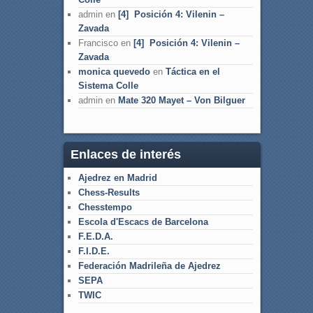
admin
en
[4] Posición 4: Vilenin –
Zavada
Francisco
en
[4] Posición 4: Vilenin –
Zavada
monica quevedo
en
Táctica en el
Sistema Colle
admin
en
Mate 320 Mayet – Von Bilguer
Enlaces de interés
Ajedrez en Madrid
Chess-Results
Chesstempo
Escola d'Escacs de Barcelona
F.E.D.A.
F.I.D.E.
Federación Madrileña de Ajedrez
SEPA
TWIC