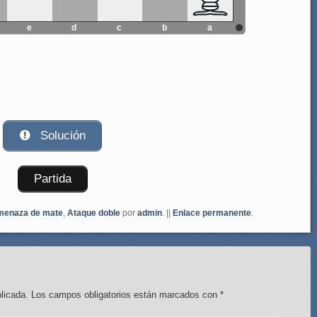
e
d
c
b
a
Solución
Partida
enaza de mate
,
Ataque doble
por
admin
. ||
Enlace permanente
.
licada.
Los campos obligatorios están marcados con
*