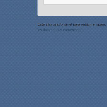
Este sitio usa Akismet para reducir el spam.
los datos de tus comentarios.