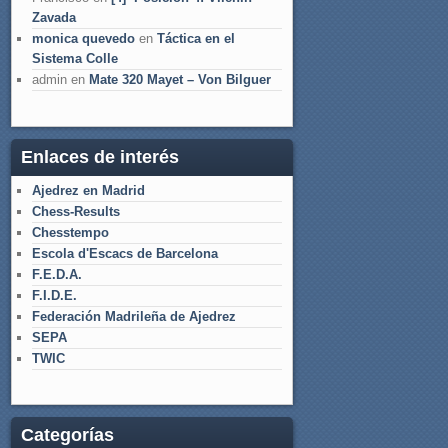
Zavada
monica quevedo
en
Táctica en el
Sistema Colle
admin
en
Mate 320 Mayet – Von Bilguer
Enlaces de interés
Ajedrez en Madrid
Chess-Results
Chesstempo
Escola d'Escacs de Barcelona
F.E.D.A.
F.I.D.E.
Federación Madrileña de Ajedrez
SEPA
TWIC
Categorías