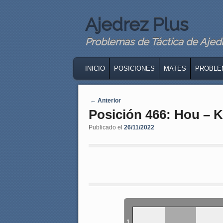
Ajedrez Plus
Problemas de Táctica de Ajedre
MAIN MENU
SKIP TO PRIMARY CONTENT
SKIP TO SECONDARY CONTENT
INICIO
POSICIONES
MATES
PROBLE
Navegaci�n de entradas
←
Anterior
Posición 466: Hou – 
Publicado el
26/11/2022
1