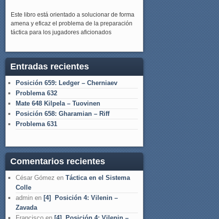
Este libro está orientado a solucionar de forma
amena y eficaz el problema de la preparación
táctica para los jugadores aficionados
Entradas recientes
Posición 659: Ledger – Cherniaev
Problema 632
Mate 648 Kilpela – Tuovinen
Posición 658: Gharamian – Riff
Problema 631
Comentarios recientes
César Gómez
en
Táctica en el Sistema
Colle
admin
en
[4] Posición 4: Vilenin –
Zavada
Francisco
en
[4] Posición 4: Vilenin –