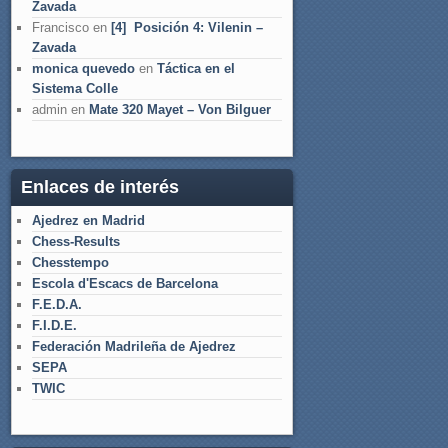
Zavada
Francisco
en
[4] Posición 4: Vilenin –
Zavada
monica quevedo
en
Táctica en el
Sistema Colle
admin
en
Mate 320 Mayet – Von Bilguer
Enlaces de interés
Ajedrez en Madrid
Chess-Results
Chesstempo
Escola d'Escacs de Barcelona
F.E.D.A.
F.I.D.E.
Federación Madrileña de Ajedrez
SEPA
TWIC