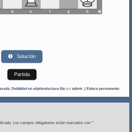
d
e
f
g
h
Solución
Partida
avada
,
Debilidad en séptima/octava fila
por
admin
. ||
Enlace permanente
.
licada.
Los campos obligatorios están marcados con
*