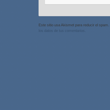
Este sitio usa Akismet para reducir el spam.
los datos de tus comentarios.