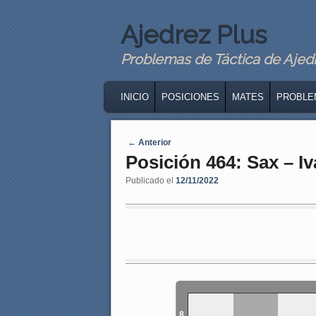
Ajedrez Plus
Problemas de Táctica de Ajedre
MAIN MENU
SKIP TO PRIMARY CONTENT
SKIP TO SECONDARY CONTENT
INICIO
POSICIONES
MATES
PROBLE
Navegaci�n de entradas
←
Anterior
Posición 464: Sax – I
Publicado el
12/11/2022
8