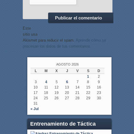
Este
sitio usa
Akismet para reducir el spam.
Aprende cómo se
procesan los datos de tus comentarios.
AGOSTO 2026
L
M
X
J
V
S
D
1
2
3
4
5
6
7
8
9
10
11
12
13
14
15
16
17
18
19
20
21
22
23
24
25
26
27
28
29
30
31
« Jul
Entrenamiento de Táctica