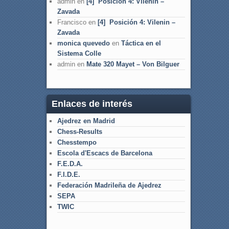
admin
en
[4] Posición 4: Vilenin –
Zavada
Francisco
en
[4] Posición 4: Vilenin –
Zavada
monica quevedo
en
Táctica en el
Sistema Colle
admin
en
Mate 320 Mayet – Von Bilguer
Enlaces de interés
Ajedrez en Madrid
Chess-Results
Chesstempo
Escola d'Escacs de Barcelona
F.E.D.A.
F.I.D.E.
Federación Madrileña de Ajedrez
SEPA
TWIC