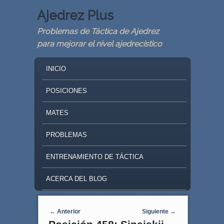
Ajedrez Plus
Problemas de Táctica de Ajedrez
para mejorar el nivel ajedrecístico
MAIN MENU
SKIP TO PRIMARY CONTENT
SKIP TO SECONDARY CONTENT
INICIO
POSICIONES
MATES
PROBLEMAS
ENTRENAMIENTO DE TÁCTICA
ACERCA DEL BLOG
Navegaci�n de entradas
←
Anterior
Siguiente
→