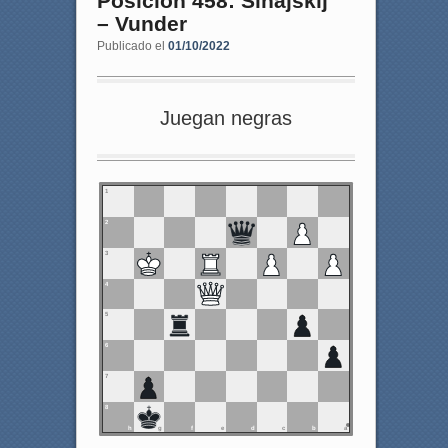
Posición 458: Sinajskij
– Vunder
Publicado el
01/10/2022
Juegan negras
1
2
3
4
5
6
7
8
h
g
f
e
d
c
b
a