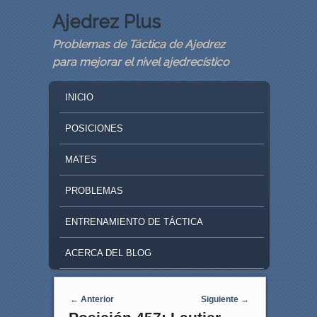
Ajedrez Plus
Problemas de Táctica de Ajedrez
para mejorar el nivel ajedrecístico
MAIN MENU
SKIP TO PRIMARY CONTENT
SKIP TO SECONDARY CONTENT
INICIO
POSICIONES
MATES
PROBLEMAS
ENTRENAMIENTO DE TÁCTICA
ACERCA DEL BLOG
Navegaci�n de entradas
←
Anterior
Siguiente
→