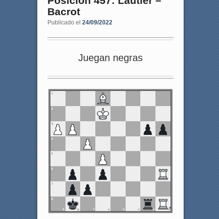
Posición 457: Lautier –
Bacrot
Publicado el
24/09/2022
Juegan negras
1
2
3
4
5
6
7
8
h
g
f
e
d
c
b
a