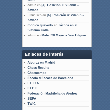
admin
en
[4] Posición 4: Vilenin –
Zavada
Francisco
en
[4] Posición 4: Vilenin –
Zavada
monica quevedo
en
Táctica en el
Sistema Colle
admin
en
Mate 320 Mayet – Von Bilguer
Enlaces de interés
Ajedrez en Madrid
Chess-Results
Chesstempo
Escola d'Escacs de Barcelona
F.E.D.A.
F.I.D.E.
Federación Madrileña de Ajedrez
SEPA
TWIC