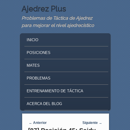
Ajedrez Plus
Problemas de Táctica de Ajedrez
para mejorar el nivel ajedrecístico
MAIN MENU
SKIP TO PRIMARY CONTENT
SKIP TO SECONDARY CONTENT
INICIO
POSICIONES
MATES
PROBLEMAS
ENTRENAMIENTO DE TÁCTICA
ACERCA DEL BLOG
Navegaci�n de entradas
←
Anterior
Siguiente
→