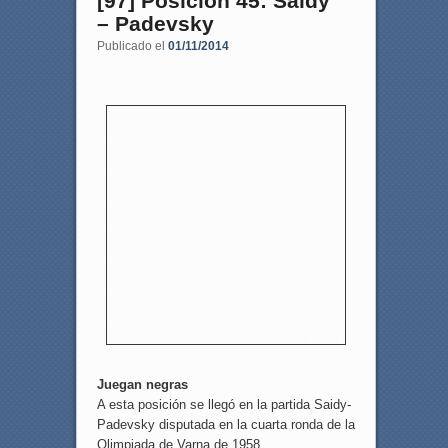
[97] Posición 45: Saidy
– Padevsky
Publicado el
01/11/2014
8
7
6
5
4
3
2
1
a
b
c
d
e
f
g
h
Juegan negras
A esta posición se llegó en la partida Saidy-
Padevsky disputada en la cuarta ronda de la
Olimpiada de Varna de 1958.