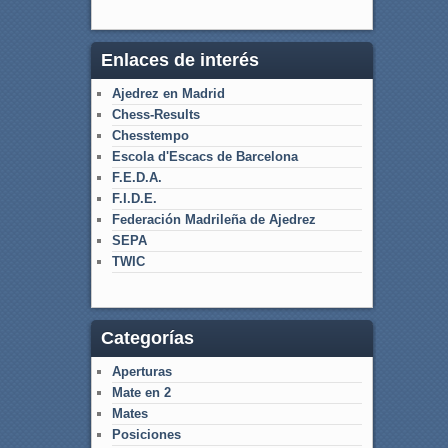
Enlaces de interés
Ajedrez en Madrid
Chess-Results
Chesstempo
Escola d'Escacs de Barcelona
F.E.D.A.
F.I.D.E.
Federación Madrileña de Ajedrez
SEPA
TWIC
Categorías
Aperturas
Mate en 2
Mates
Posiciones