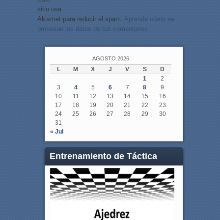
sitio usa
Akismet para reducir el spam.
Aprende cómo se
procesan los datos de tus comentarios.
AGOSTO 2026
L
M
X
J
V
S
D
1
2
3
4
5
6
7
8
9
10
11
12
13
14
15
16
17
18
19
20
21
22
23
24
25
26
27
28
29
30
31
« Jul
Entrenamiento de Táctica