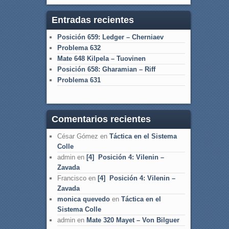
Entradas recientes
Posición 659: Ledger – Cherniaev
Problema 632
Mate 648 Kilpela – Tuovinen
Posición 658: Gharamian – Riff
Problema 631
Comentarios recientes
César Gómez
en
Táctica en el Sistema
Colle
admin
en
[4] Posición 4: Vilenin –
Zavada
Francisco
en
[4] Posición 4: Vilenin –
Zavada
monica quevedo
en
Táctica en el
Sistema Colle
admin
en
Mate 320 Mayet – Von Bilguer