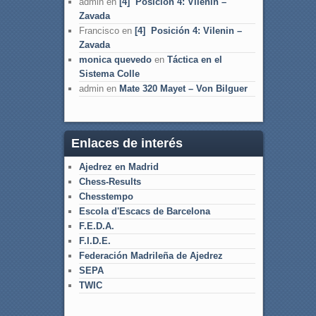
admin
en
[4] Posición 4: Vilenin –
Zavada
Francisco
en
[4] Posición 4: Vilenin –
Zavada
monica quevedo
en
Táctica en el
Sistema Colle
admin
en
Mate 320 Mayet – Von Bilguer
Enlaces de interés
Ajedrez en Madrid
Chess-Results
Chesstempo
Escola d'Escacs de Barcelona
F.E.D.A.
F.I.D.E.
Federación Madrileña de Ajedrez
SEPA
TWIC