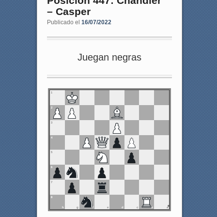
Posición 447: Chandler
– Casper
Publicado el
16/07/2022
Juegan negras
1
2
3
4
5
6
7
8
h
g
f
e
d
c
b
a