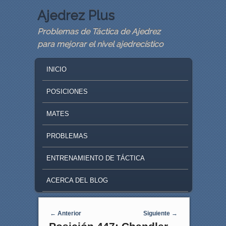
Ajedrez Plus
Problemas de Táctica de Ajedrez
para mejorar el nivel ajedrecístico
MAIN MENU
SKIP TO PRIMARY CONTENT
SKIP TO SECONDARY CONTENT
INICIO
POSICIONES
MATES
PROBLEMAS
ENTRENAMIENTO DE TÁCTICA
ACERCA DEL BLOG
Navegaci�n de entradas
←
Anterior
Siguiente
→