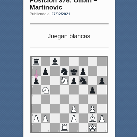
Posición 375: Ulibin –
Martinovic
Publicado el
27/02/2021
Juegan blancas
8
7
6
5
4
3
2
1
a
b
c
d
e
f
g
h