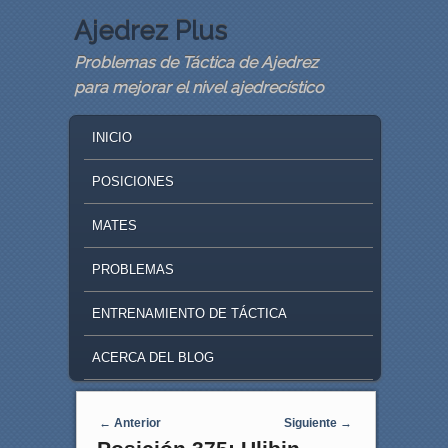
Ajedrez Plus
Problemas de Táctica de Ajedrez
para mejorar el nivel ajedrecístico
MAIN MENU
SKIP TO PRIMARY CONTENT
SKIP TO SECONDARY CONTENT
INICIO
POSICIONES
MATES
PROBLEMAS
ENTRENAMIENTO DE TÁCTICA
ACERCA DEL BLOG
Navegaci�n de entradas
←
Anterior
Siguiente
→