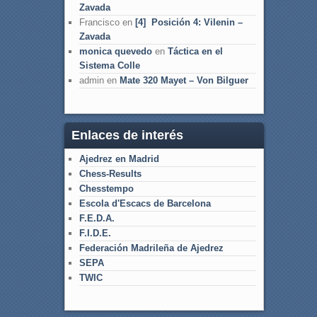
Zavada
Francisco
en
[4] Posición 4: Vilenin –
Zavada
monica quevedo
en
Táctica en el
Sistema Colle
admin
en
Mate 320 Mayet – Von Bilguer
Enlaces de interés
Ajedrez en Madrid
Chess-Results
Chesstempo
Escola d'Escacs de Barcelona
F.E.D.A.
F.I.D.E.
Federación Madrileña de Ajedrez
SEPA
TWIC