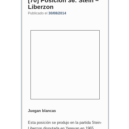
[70] Posición 36: Stein –
Liberzon
Publicado el
30/08/2014
8
7
6
5
4
3
2
1
a
b
c
d
e
f
g
h
Juegan blancas
Esta posición se produjo en la partida Stein-
Liberzon disputada en Yerevan en 1965.