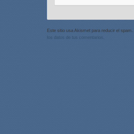
Este sitio usa Akismet para reducir el spam.
los datos de tus comentarios.