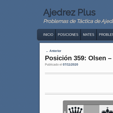
Ajedrez Plus
Problemas de Táctica de Ajedre
MAIN MENU
SKIP TO PRIMARY CONTENT
SKIP TO SECONDARY CONTENT
INICIO
POSICIONES
MATES
PROBLE
Navegaci�n de entradas
←
Anterior
Posición 359: Olsen –
Publicado el
07/11/2020
8