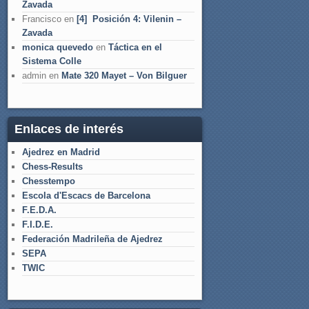
Zavada
Francisco
en
[4] Posición 4: Vilenin –
Zavada
monica quevedo
en
Táctica en el
Sistema Colle
admin
en
Mate 320 Mayet – Von Bilguer
Enlaces de interés
Ajedrez en Madrid
Chess-Results
Chesstempo
Escola d'Escacs de Barcelona
F.E.D.A.
F.I.D.E.
Federación Madrileña de Ajedrez
SEPA
TWIC