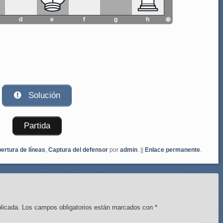
d
e
f
g
h
Solución
Partida
ertura de líneas
,
Captura del defensor
por
admin
. ||
Enlace permanente
.
licada.
Los campos obligatorios están marcados con
*