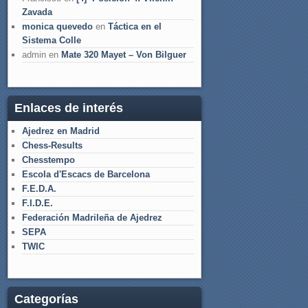
Zavada
monica quevedo
en
Táctica en el
Sistema Colle
admin
en
Mate 320 Mayet – Von Bilguer
Enlaces de interés
Ajedrez en Madrid
Chess-Results
Chesstempo
Escola d'Escacs de Barcelona
F.E.D.A.
F.I.D.E.
Federación Madrileña de Ajedrez
SEPA
TWIC
Categorías