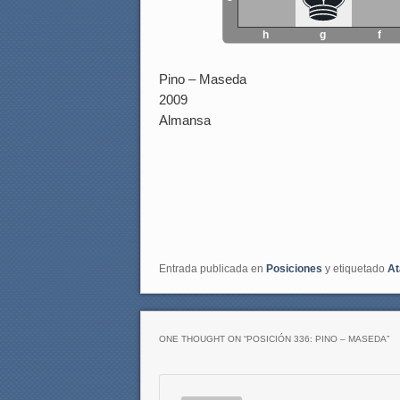
h
g
f
Pino – Maseda
2009
Almansa
Entrada publicada en
Posiciones
y etiquetado
At
ONE THOUGHT ON “
POSICIÓN 336: PINO – MASEDA
”