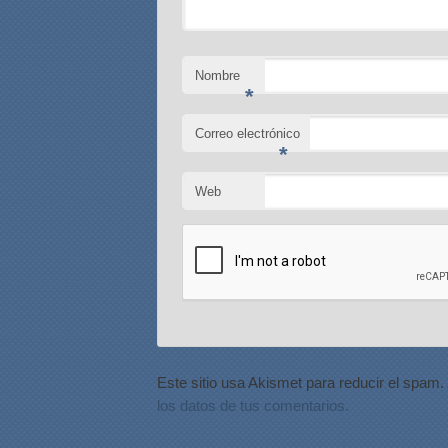
Nombre
*
Correo electrónico
*
Web
Este sitio usa Akismet para reducir el spam.
los datos de tus comentarios.