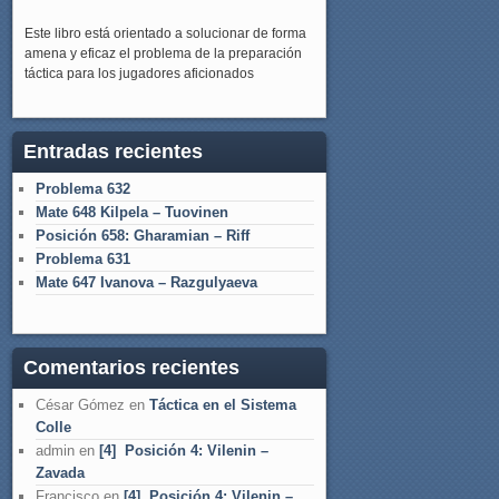
Este libro está orientado a solucionar de forma
amena y eficaz el problema de la preparación
táctica para los jugadores aficionados
Entradas recientes
Problema 632
Mate 648 Kilpela – Tuovinen
Posición 658: Gharamian – Riff
Problema 631
Mate 647 Ivanova – Razgulyaeva
Comentarios recientes
César Gómez
en
Táctica en el Sistema
Colle
admin
en
[4] Posición 4: Vilenin –
Zavada
Francisco
en
[4] Posición 4: Vilenin –