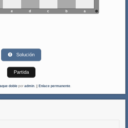
e
d
c
b
a
Solución
Partida
aque doble
por
admin
. ||
Enlace permanente
.