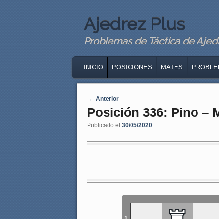
Ajedrez Plus
Problemas de Táctica de Ajedre
MAIN MENU
SKIP TO PRIMARY CONTENT
SKIP TO SECONDARY CONTENT
INICIO
POSICIONES
MATES
PROBLE
Navegaci�n de entradas
←
Anterior
Posición 336: Pino –
Publicado el
30/05/2020
1