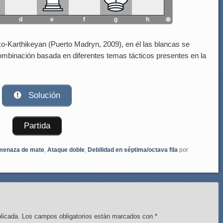
d
e
f
g
h
lko-Karthikeyan (Puerto Madryn, 2009), en él las blancas se
combinación basada en diferentes temas tácticos presentes en la
Solución
Partida
enaza de mate
,
Ataque doble
,
Debilidad en séptima/octava fila
por
licada.
Los campos obligatorios están marcados con
*