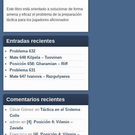
Este libro está orientado a solucionar de forma
amena y eficaz el problema de la preparación
táctica para los jugadores aficionados
Entradas recientes
Problema 632
Mate 648 Kilpela – Tuovinen
Posición 658: Gharamian – Riff
Problema 631
Mate 647 Ivanova – Razgulyaeva
Comentarios recientes
César Gómez
en
Táctica en el Sistema
Colle
admin
en
[4] Posición 4: Vilenin –
Zavada
Francisco
en
[4] Posición 4: Vilenin –