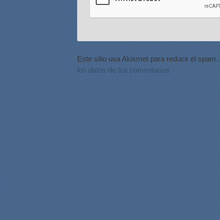
Este sitio usa Akismet para reducir el spam.
los datos de tus comentarios.