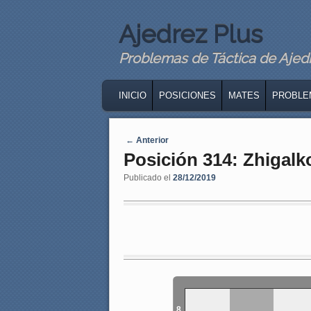
Ajedrez Plus
Problemas de Táctica de Ajedre
MAIN MENU
SKIP TO PRIMARY CONTENT
SKIP TO SECONDARY CONTENT
INICIO
POSICIONES
MATES
PROBLE
Navegaci�n de entradas
←
Anterior
Posición 314: Zhigalk
Publicado el
28/12/2019
8