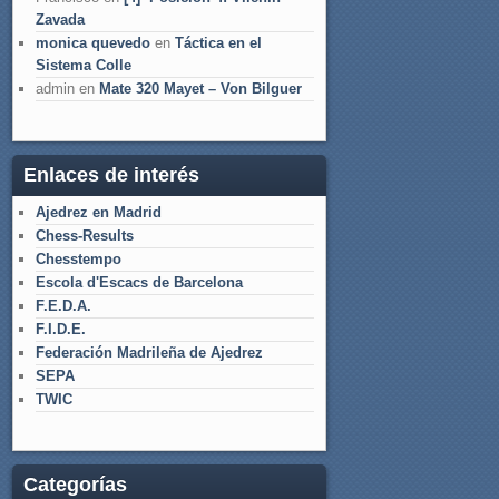
Zavada
monica quevedo
en
Táctica en el
Sistema Colle
admin
en
Mate 320 Mayet – Von Bilguer
Enlaces de interés
Ajedrez en Madrid
Chess-Results
Chesstempo
Escola d'Escacs de Barcelona
F.E.D.A.
F.I.D.E.
Federación Madrileña de Ajedrez
SEPA
TWIC
Categorías