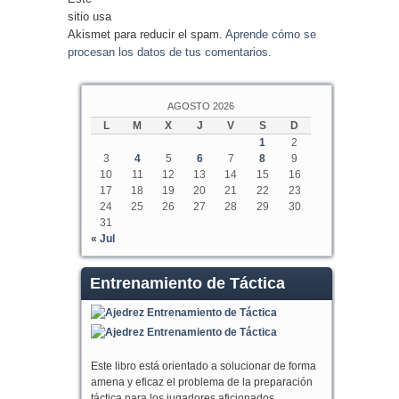
sitio usa
Akismet para reducir el spam.
Aprende cómo se
procesan los datos de tus comentarios.
AGOSTO 2026
L
M
X
J
V
S
D
1
2
3
4
5
6
7
8
9
10
11
12
13
14
15
16
17
18
19
20
21
22
23
24
25
26
27
28
29
30
31
« Jul
Entrenamiento de Táctica
Este libro está orientado a solucionar de forma
amena y eficaz el problema de la preparación
táctica para los jugadores aficionados