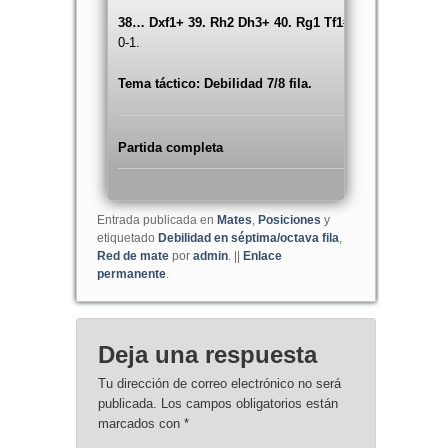
38… Dxf1+ 39. Rh2 Dh3+ 40. Rg1 Tf1#
0-1.
Tema táctico: Debilidad 7/8 fila.
Partida completa
Entrada publicada en
Mates
,
Posiciones
y
etiquetado
Debilidad en séptima/octava fila
,
Red de mate
por
admin
. ||
Enlace
permanente
.
Deja una respuesta
Tu dirección de correo electrónico no será
publicada.
Los campos obligatorios están
marcados con
*