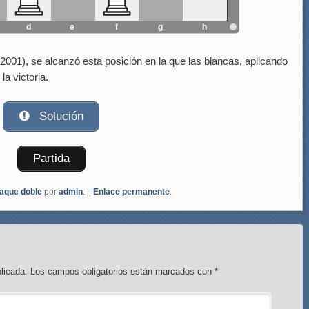
d
e
f
g
h
2001), se alcanzó esta posición en la que las blancas, aplicando
la victoria.
Solución
Partida
aque doble
por
admin
. ||
Enlace permanente
.
licada.
Los campos obligatorios están marcados con
*