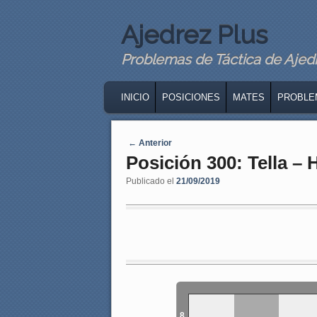
Ajedrez Plus
Problemas de Táctica de Ajedre
MAIN MENU
SKIP TO PRIMARY CONTENT
SKIP TO SECONDARY CONTENT
INICIO
POSICIONES
MATES
PROBLE
Navegaci�n de entradas
←
Anterior
Posición 300: Tella –
Publicado el
21/09/2019
8