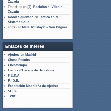
Zavada
Francisco
en
[4] Posición 4: Vilenin –
Zavada
monica quevedo
en
Táctica en el
Sistema Colle
admin
en
Mate 320 Mayet – Von Bilguer
Enlaces de interés
Ajedrez en Madrid
Chess-Results
Chesstempo
Escola d'Escacs de Barcelona
F.E.D.A.
F.I.D.E.
Federación Madrileña de Ajedrez
SEPA
TWIC