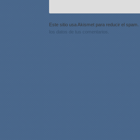
Este sitio usa Akismet para reducir el spam.
los datos de tus comentarios.