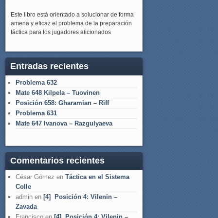
Este libro está orientado a solucionar de forma
amena y eficaz el problema de la preparación
táctica para los jugadores aficionados
Entradas recientes
Problema 632
Mate 648 Kilpela – Tuovinen
Posición 658: Gharamian – Riff
Problema 631
Mate 647 Ivanova – Razgulyaeva
Comentarios recientes
César Gómez
en
Táctica en el Sistema
Colle
admin
en
[4] Posición 4: Vilenin –
Zavada
Francisco
en
[4] Posición 4: Vilenin –