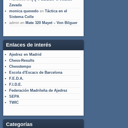
Zavada
monica quevedo
en
Táctica en el
Sistema Colle
admin
en
Mate 320 Mayet – Von Bilguer
Enlaces de interés
Ajedrez en Madrid
Chess-Results
Chesstempo
Escola d'Escacs de Barcelona
F.E.D.A.
F.I.D.E.
Federación Madrileña de Ajedrez
SEPA
TWIC
Categorías