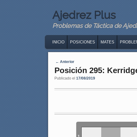
Ajedrez Plus
Problemas de Táctica de Ajedre
MAIN MENU
SKIP TO PRIMARY CONTENT
SKIP TO SECONDARY CONTENT
INICIO
POSICIONES
MATES
PROBLE
Navegaci�n de entradas
←
Anterior
Posición 295: Kerridg
Publicado el
17/08/2019
1