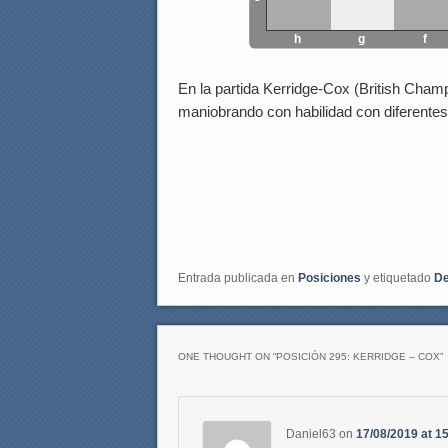
h
g
f
En la partida Kerridge-Cox (British Champi
maniobrando con habilidad con diferentes 
Entrada publicada en
Posiciones
y etiquetado
De
ONE THOUGHT ON “
POSICIÓN 295: KERRIDGE – COX
”
Daniel63
on
17/08/2019 at 1