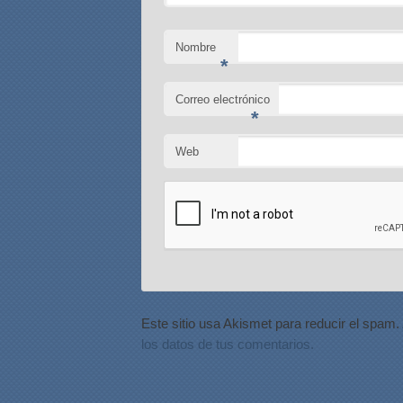
Nombre
*
Correo electrónico
*
Web
Este sitio usa Akismet para reducir el spam.
los datos de tus comentarios.