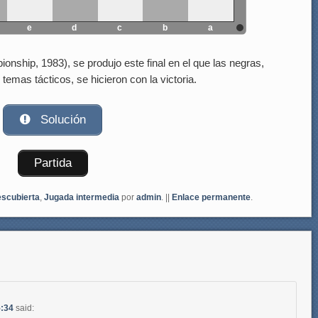
e
d
c
b
a
onship, 1983), se produjo este final en el que las negras,
temas tácticos, se hicieron con la victoria.
Solución
Partida
scubierta
,
Jugada intermedia
por
admin
. ||
Enlace permanente
.
5:34
said: