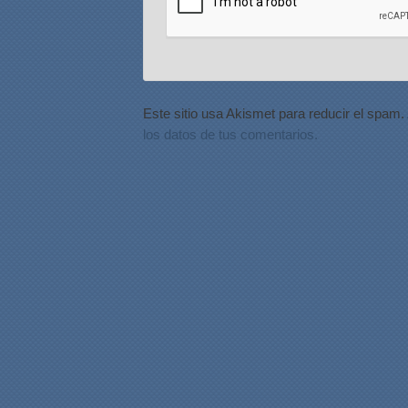
Este sitio usa Akismet para reducir el spam.
los datos de tus comentarios.