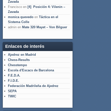
Zavada
Francisco
en
[4] Posición 4: Vilenin –
Zavada
monica quevedo
en
Táctica en el
Sistema Colle
admin
en
Mate 320 Mayet – Von Bilguer
Enlaces de interés
Ajedrez en Madrid
Chess-Results
Chesstempo
Escola d'Escacs de Barcelona
F.E.D.A.
F.I.D.E.
Federación Madrileña de Ajedrez
SEPA
TWIC