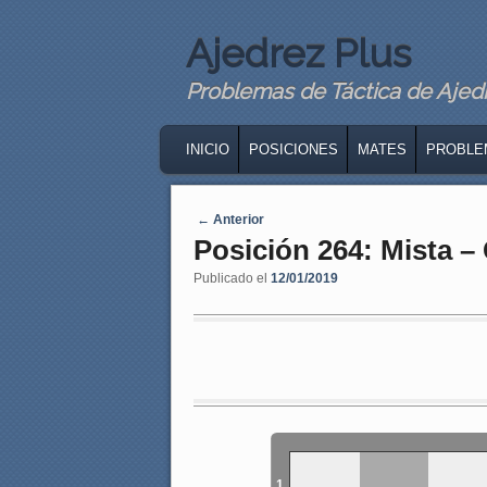
Ajedrez Plus
Problemas de Táctica de Ajedre
MAIN MENU
SKIP TO PRIMARY CONTENT
SKIP TO SECONDARY CONTENT
INICIO
POSICIONES
MATES
PROBLE
Navegaci�n de entradas
←
Anterior
Posición 264: Mista –
Publicado el
12/01/2019
1