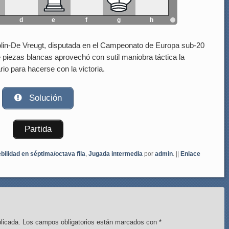
d
e
f
g
h
Colin-De Vreugt, disputada en el Campeonato de Europa sub-20
e piezas blancas aprovechó con sutil maniobra táctica la
io para hacerse con la victoria.
Solución
Partida
bilidad en séptima/octava fila
,
Jugada intermedia
por
admin
. ||
Enlace
licada.
Los campos obligatorios están marcados con
*