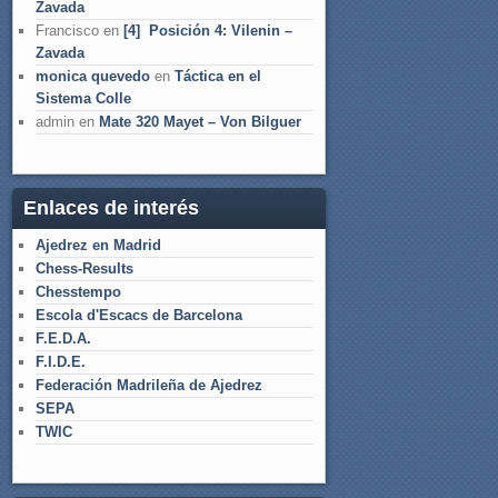
Zavada
Francisco
en
[4] Posición 4: Vilenin –
Zavada
monica quevedo
en
Táctica en el
Sistema Colle
admin
en
Mate 320 Mayet – Von Bilguer
Enlaces de interés
Ajedrez en Madrid
Chess-Results
Chesstempo
Escola d'Escacs de Barcelona
F.E.D.A.
F.I.D.E.
Federación Madrileña de Ajedrez
SEPA
TWIC