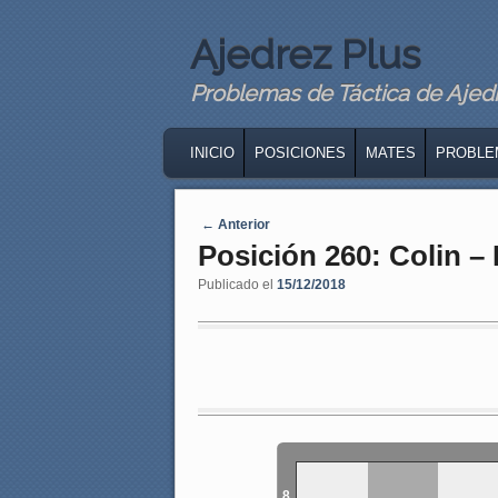
Ajedrez Plus
Problemas de Táctica de Ajedre
MAIN MENU
SKIP TO PRIMARY CONTENT
SKIP TO SECONDARY CONTENT
INICIO
POSICIONES
MATES
PROBLE
Navegaci�n de entradas
←
Anterior
Posición 260: Colin –
Publicado el
15/12/2018
8