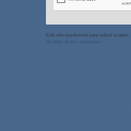
Este sitio usa Akismet para reducir el spam.
los datos de tus comentarios.