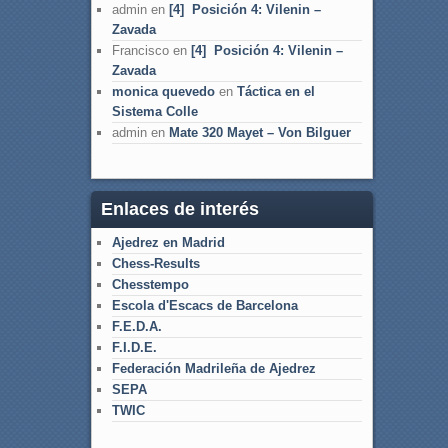
admin
en
[4] Posición 4: Vilenin –
Zavada
Francisco
en
[4] Posición 4: Vilenin –
Zavada
monica quevedo
en
Táctica en el
Sistema Colle
admin
en
Mate 320 Mayet – Von Bilguer
Enlaces de interés
Ajedrez en Madrid
Chess-Results
Chesstempo
Escola d'Escacs de Barcelona
F.E.D.A.
F.I.D.E.
Federación Madrileña de Ajedrez
SEPA
TWIC