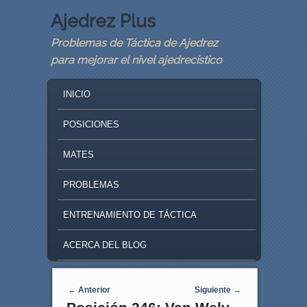
Ajedrez Plus
Problemas de Táctica de Ajedrez
para mejorar el nivel ajedrecístico
MAIN MENU
SKIP TO PRIMARY CONTENT
SKIP TO SECONDARY CONTENT
INICIO
POSICIONES
MATES
PROBLEMAS
ENTRENAMIENTO DE TÁCTICA
ACERCA DEL BLOG
Navegaci�n de entradas
←
Anterior
Siguiente
→