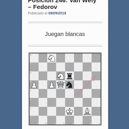
Posición 246: Van Wely
– Fedorov
Publicado el
08/09/2018
Juegan blancas
8
7
6
5
4
3
2
1
a
b
c
d
e
f
g
h