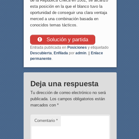
de la República Checa en 2002, se alcanzó
esta posición en la que el blanco tuvo la
oportunidad de conseguir una clara ventaja
merced a una combinación basada en
conocidos temas tácticos.
Solución y partida
Entrada publicada en
Posiciones
y etiquetado
Descubierta
,
Enfilada
por
admin
. ||
Enlace
permanente
.
Deja una respuesta
Tu dirección de correo electrónico no será
publicada.
Los campos obligatorios están
marcados con
*
Comentario
*