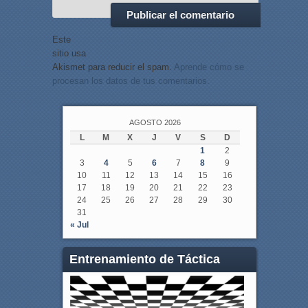
Este
sitio usa
Akismet para reducir el spam.
Aprende cómo se
procesan los datos de tus comentarios.
AGOSTO 2026
L
M
X
J
V
S
D
1
2
3
4
5
6
7
8
9
10
11
12
13
14
15
16
17
18
19
20
21
22
23
24
25
26
27
28
29
30
31
« Jul
Entrenamiento de Táctica