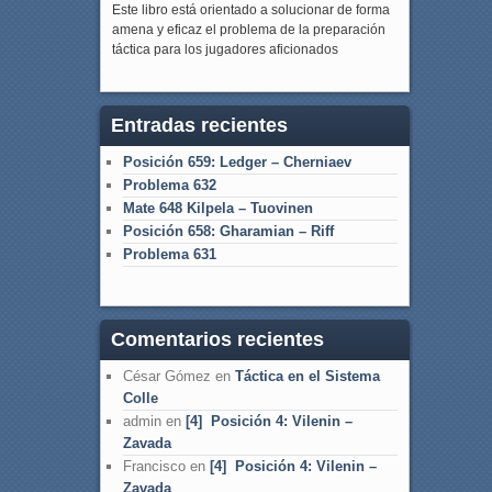
Este libro está orientado a solucionar de forma
amena y eficaz el problema de la preparación
táctica para los jugadores aficionados
Entradas recientes
Posición 659: Ledger – Cherniaev
Problema 632
Mate 648 Kilpela – Tuovinen
Posición 658: Gharamian – Riff
Problema 631
Comentarios recientes
César Gómez
en
Táctica en el Sistema
Colle
admin
en
[4] Posición 4: Vilenin –
Zavada
Francisco
en
[4] Posición 4: Vilenin –
Zavada