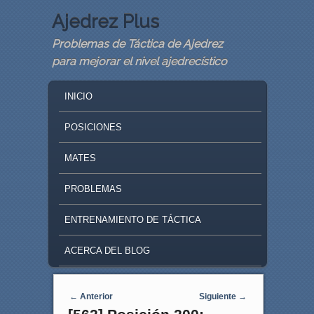
Ajedrez Plus
Problemas de Táctica de Ajedrez
para mejorar el nivel ajedrecístico
MAIN MENU
SKIP TO PRIMARY CONTENT
SKIP TO SECONDARY CONTENT
INICIO
POSICIONES
MATES
PROBLEMAS
ENTRENAMIENTO DE TÁCTICA
ACERCA DEL BLOG
Navegaci�n de entradas
←
Anterior
Siguiente
→