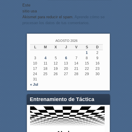
Este
sitio usa
Akismet para reducir el spam.
Aprende cómo se
procesan los datos de tus comentarios.
AGOSTO 2026
L
M
X
J
V
S
D
1
2
3
4
5
6
7
8
9
10
11
12
13
14
15
16
17
18
19
20
21
22
23
24
25
26
27
28
29
30
31
« Jul
Entrenamiento de Táctica