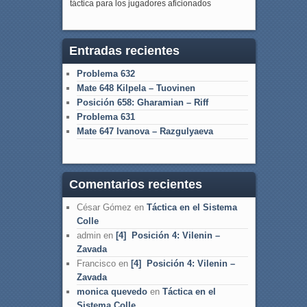
táctica para los jugadores aficionados
Entradas recientes
Problema 632
Mate 648 Kilpela – Tuovinen
Posición 658: Gharamian – Riff
Problema 631
Mate 647 Ivanova – Razgulyaeva
Comentarios recientes
César Gómez
en
Táctica en el Sistema
Colle
admin
en
[4] Posición 4: Vilenin –
Zavada
Francisco
en
[4] Posición 4: Vilenin –
Zavada
monica quevedo
en
Táctica en el
Sistema Colle