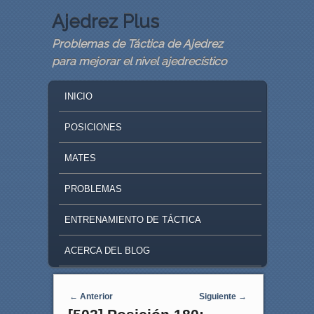
Ajedrez Plus
Problemas de Táctica de Ajedrez
para mejorar el nivel ajedrecístico
MAIN MENU
SKIP TO PRIMARY CONTENT
SKIP TO SECONDARY CONTENT
INICIO
POSICIONES
MATES
PROBLEMAS
ENTRENAMIENTO DE TÁCTICA
ACERCA DEL BLOG
Navegaci�n de entradas
←
Anterior
Siguiente
→