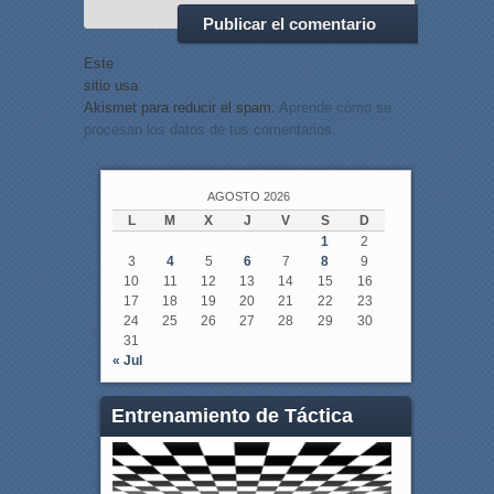
Este
sitio usa
Akismet para reducir el spam.
Aprende cómo se
procesan los datos de tus comentarios.
AGOSTO 2026
L
M
X
J
V
S
D
1
2
3
4
5
6
7
8
9
10
11
12
13
14
15
16
17
18
19
20
21
22
23
24
25
26
27
28
29
30
31
« Jul
Entrenamiento de Táctica