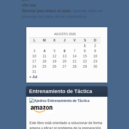
sitio usa
Akismet para reducir el spam.
Aprende cómo se
procesan los datos de tus comentarios.
AGOSTO 2026
L
M
X
J
V
S
D
1
2
3
4
5
6
7
8
9
10
11
12
13
14
15
16
17
18
19
20
21
22
23
24
25
26
27
28
29
30
31
« Jul
Entrenamiento de Táctica
Este libro está orientado a solucionar de forma
amena y eficaz el problema de la preparación