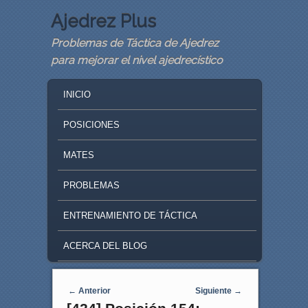
Ajedrez Plus
Problemas de Táctica de Ajedrez
para mejorar el nivel ajedrecístico
MAIN MENU
SKIP TO PRIMARY CONTENT
SKIP TO SECONDARY CONTENT
INICIO
POSICIONES
MATES
PROBLEMAS
ENTRENAMIENTO DE TÁCTICA
ACERCA DEL BLOG
Navegaci�n de entradas
←
Anterior
Siguiente
→