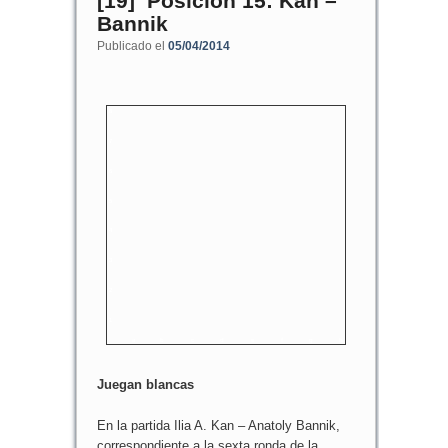
[19] Posición 15: Kan –
Bannik
Publicado el
05/04/2014
8
7
6
5
4
3
2
1
a
b
c
d
e
f
g
h
Juegan blancas
En la partida Ilia A. Kan – Anatoly Bannik,
correspondiente a la sexta ronda de la