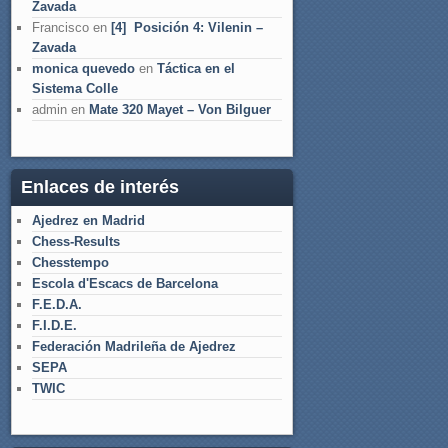
Zavada
Francisco
en
[4] Posición 4: Vilenin –
Zavada
monica quevedo
en
Táctica en el
Sistema Colle
admin
en
Mate 320 Mayet – Von Bilguer
Enlaces de interés
Ajedrez en Madrid
Chess-Results
Chesstempo
Escola d'Escacs de Barcelona
F.E.D.A.
F.I.D.E.
Federación Madrileña de Ajedrez
SEPA
TWIC