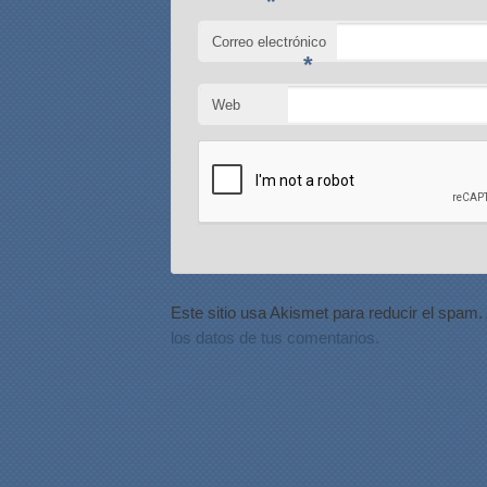
*
Correo electrónico
*
Web
Este sitio usa Akismet para reducir el spam.
los datos de tus comentarios.