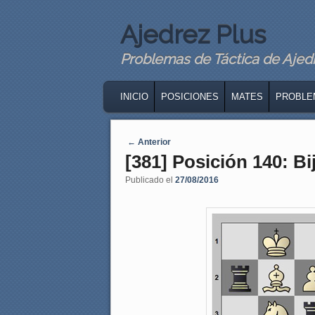
Ajedrez Plus
Problemas de Táctica de Ajedre
MAIN MENU
SKIP TO PRIMARY CONTENT
SKIP TO SECONDARY CONTENT
INICIO
POSICIONES
MATES
PROBLE
Navegaci�n de entradas
←
Anterior
[381] Posición 140: Bijl
Publicado el
27/08/2016