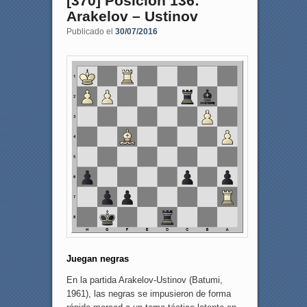
[370] Posición 136:
Arakelov – Ustinov
Publicado el
30/07/2016
Juegan negras
En la partida Arakelov-Ustinov (Batumi,
1961), las negras se impusieron de forma