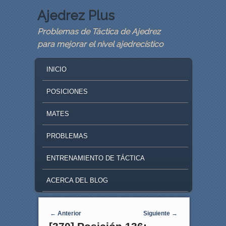
Ajedrez Plus
Problemas de Táctica de Ajedrez
para mejorar el nivel ajedrecístico
MAIN MENU
SKIP TO PRIMARY CONTENT
SKIP TO SECONDARY CONTENT
INICIO
POSICIONES
MATES
PROBLEMAS
ENTRENAMIENTO DE TÁCTICA
ACERCA DEL BLOG
Navegaci�n de entradas
←
Anterior
Siguiente
→