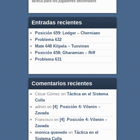
táctica para los jugadores aficionados
Entradas recientes
Posición 659: Ledger – Cherniaev
Problema 632
Mate 648 Kilpela – Tuovinen
Posición 658: Gharamian – Riff
Problema 631
Comentarios recientes
César Gómez
en
Táctica en el Sistema
Colle
admin
en
[4] Posición 4: Vilenin –
Zavada
Francisco
en
[4] Posición 4: Vilenin –
Zavada
monica quevedo
en
Táctica en el
Sistema Colle