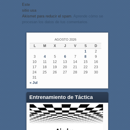
Este
sitio usa
Akismet para reducir el spam.
Aprende cómo se
procesan los datos de tus comentarios.
AGOSTO 2026
L
M
X
J
V
S
D
1
2
3
4
5
6
7
8
9
10
11
12
13
14
15
16
17
18
19
20
21
22
23
24
25
26
27
28
29
30
31
« Jul
Entrenamiento de Táctica