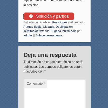
rápida merced a un tema táctico latente en
la posición.
Solución y partida
Entrada publicada en
Posiciones
y etiquetado
Ataque doble
,
Clavada
,
Debilidad en
séptima/octava fila
,
Jugada intermedia
por
admin
. ||
Enlace permanente
.
Deja una respuesta
Tu dirección de correo electrónico no será
publicada.
Los campos obligatorios están
marcados con
*
Comentario
*