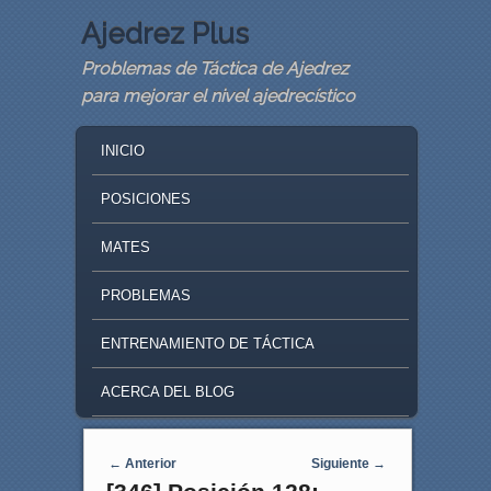
Ajedrez Plus
Problemas de Táctica de Ajedrez
para mejorar el nivel ajedrecístico
MAIN MENU
SKIP TO PRIMARY CONTENT
SKIP TO SECONDARY CONTENT
INICIO
POSICIONES
MATES
PROBLEMAS
ENTRENAMIENTO DE TÁCTICA
ACERCA DEL BLOG
Navegaci�n de entradas
←
Anterior
Siguiente
→