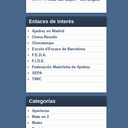
Enlaces de interés
Ajedrez en Madrid
Chess-Results
Chesstempo
Escola d'Escacs de Barcelona
F.E.D.A.
F.I.D.E.
Federación Madrileña de Ajedrez
SEPA
TWIC
Categorías
Aperturas
Mate en 2
Mates