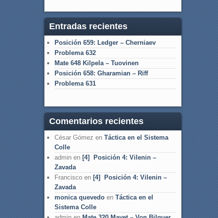
Entradas recientes
Posición 659: Ledger – Cherniaev
Problema 632
Mate 648 Kilpela – Tuovinen
Posición 658: Gharamian – Riff
Problema 631
Comentarios recientes
César Gómez
en
Táctica en el Sistema
Colle
admin
en
[4] Posición 4: Vilenin –
Zavada
Francisco
en
[4] Posición 4: Vilenin –
Zavada
monica quevedo
en
Táctica en el
Sistema Colle
admin
en
Mate 320 Mayet – Von Bilguer