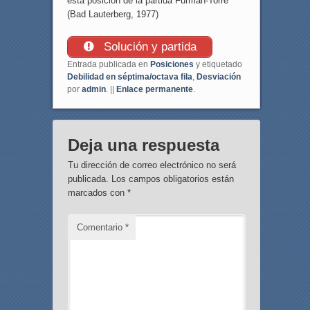
esta posición de la partida Furman-Torre
(Bad Lauterberg, 1977)
Solución y partida
Entrada publicada en
Posiciones
y etiquetado
Debilidad en séptima/octava fila
,
Desviación
por
admin
. ||
Enlace permanente
.
Deja una respuesta
Tu dirección de correo electrónico no será
publicada.
Los campos obligatorios están
marcados con
*
Comentario
*