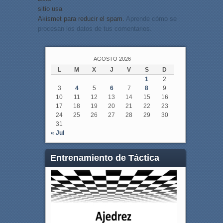
sitio usa
Akismet para reducir el spam.
Aprende cómo se
procesan los datos de tus comentarios.
AGOSTO 2026
L
M
X
J
V
S
D
1
2
3
4
5
6
7
8
9
10
11
12
13
14
15
16
17
18
19
20
21
22
23
24
25
26
27
28
29
30
31
« Jul
Entrenamiento de Táctica