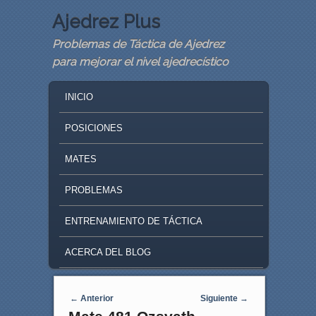
Ajedrez Plus
Problemas de Táctica de Ajedrez
para mejorar el nivel ajedrecístico
MAIN MENU
SKIP TO PRIMARY CONTENT
SKIP TO SECONDARY CONTENT
INICIO
POSICIONES
MATES
PROBLEMAS
ENTRENAMIENTO DE TÁCTICA
ACERCA DEL BLOG
Navegaci�n de entradas
←
Anterior
Siguiente
→