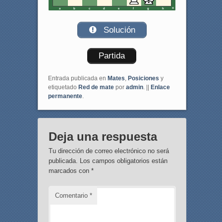
a
b
c
d
e
f
g
h
Solución
Partida
Entrada publicada en
Mates
,
Posiciones
y
etiquetado
Red de mate
por
admin
. ||
Enlace
permanente
.
Deja una respuesta
Tu dirección de correo electrónico no será
publicada.
Los campos obligatorios están
marcados con
*
Comentario
*