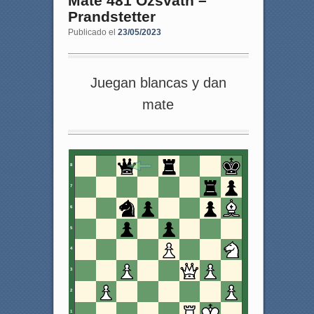
Mate 481 Ozsvath –
Prandstetter
Publicado el
23/05/2023
Juegan blancas y dan
mate
8
7
6
5
4
3
2
1