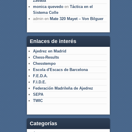
Zavada
monica quevedo
en
Táctica en el
Sistema Colle
admin
en
Mate 320 Mayet – Von Bilguer
Enlaces de interés
Ajedrez en Madrid
Chess-Results
Chesstempo
Escola d'Escacs de Barcelona
F.E.D.A.
F.I.D.E.
Federación Madrileña de Ajedrez
SEPA
TWIC
Categorías