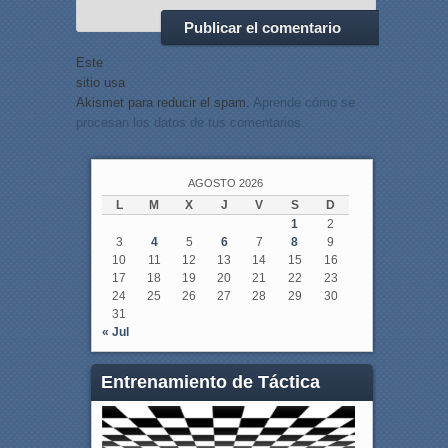
Este
sitio usa
Akismet para reducir el spam.
Aprende cómo se
procesan los datos de tus comentarios.
AGOSTO 2026
L
M
X
J
V
S
D
1
2
3
4
5
6
7
8
9
10
11
12
13
14
15
16
17
18
19
20
21
22
23
24
25
26
27
28
29
30
31
« Jul
Entrenamiento de Táctica