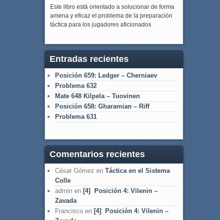
Este libro está orientado a solucionar de forma
amena y eficaz el problema de la preparación
táctica para los jugadores aficionados
Entradas recientes
Posición 659: Ledger – Cherniaev
Problema 632
Mate 648 Kilpela – Tuovinen
Posición 658: Gharamian – Riff
Problema 631
Comentarios recientes
César Gómez
en
Táctica en el Sistema
Colle
admin
en
[4] Posición 4: Vilenin –
Zavada
Francisco
en
[4] Posición 4: Vilenin –