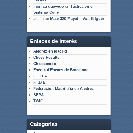
Zavada
monica quevedo
en
Táctica en el
Sistema Colle
admin
en
Mate 320 Mayet – Von Bilguer
Enlaces de interés
Ajedrez en Madrid
Chess-Results
Chesstempo
Escola d'Escacs de Barcelona
F.E.D.A.
F.I.D.E.
Federación Madrileña de Ajedrez
SEPA
TWIC
Categorías