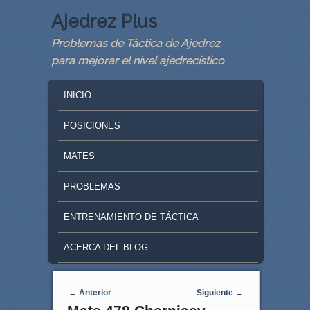
Ajedrez Plus
Problemas de Táctica de Ajedrez
para mejorar el nivel ajedrecístico
MAIN MENU
SKIP TO PRIMARY CONTENT
SKIP TO SECONDARY CONTENT
INICIO
POSICIONES
MATES
PROBLEMAS
ENTRENAMIENTO DE TÁCTICA
ACERCA DEL BLOG
Navegaci�n de entradas
←
Anterior
Siguiente
→