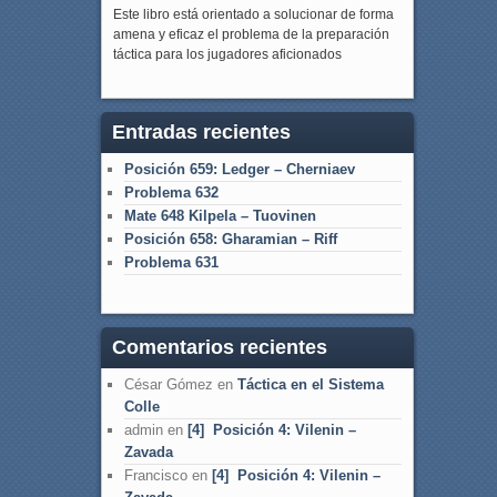
Este libro está orientado a solucionar de forma
amena y eficaz el problema de la preparación
táctica para los jugadores aficionados
Entradas recientes
Posición 659: Ledger – Cherniaev
Problema 632
Mate 648 Kilpela – Tuovinen
Posición 658: Gharamian – Riff
Problema 631
Comentarios recientes
César Gómez
en
Táctica en el Sistema
Colle
admin
en
[4] Posición 4: Vilenin –
Zavada
Francisco
en
[4] Posición 4: Vilenin –