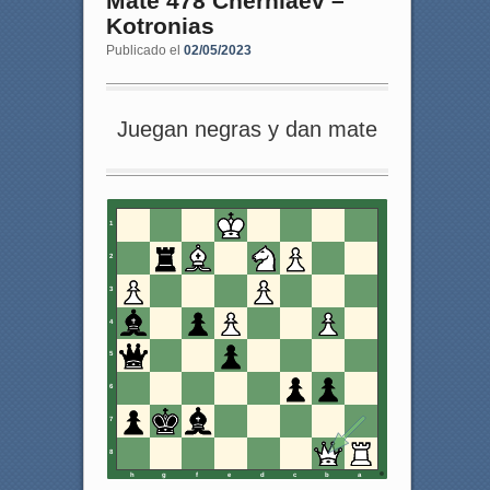
Mate 478 Cherniaev –
Kotronias
Publicado el
02/05/2023
Juegan negras y dan mate
1
2
3
4
5
6
7
8
h
g
f
e
d
c
b
a