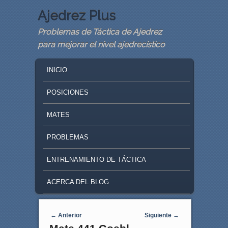
Ajedrez Plus
Problemas de Táctica de Ajedrez
para mejorar el nivel ajedrecístico
MAIN MENU
SKIP TO PRIMARY CONTENT
SKIP TO SECONDARY CONTENT
INICIO
POSICIONES
MATES
PROBLEMAS
ENTRENAMIENTO DE TÁCTICA
ACERCA DEL BLOG
Navegaci�n de entradas
←
Anterior
Siguiente
→