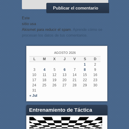
Este
sitio usa
Akismet para reducir el spam.
Aprende cómo se
procesan los datos de tus comentarios.
AGOSTO 2026
L
M
X
J
V
S
D
1
2
3
4
5
6
7
8
9
10
11
12
13
14
15
16
17
18
19
20
21
22
23
24
25
26
27
28
29
30
31
« Jul
Entrenamiento de Táctica