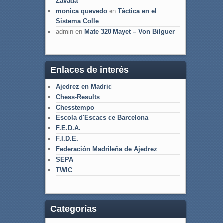
Zavada
monica quevedo
en
Táctica en el
Sistema Colle
admin
en
Mate 320 Mayet – Von Bilguer
Enlaces de interés
Ajedrez en Madrid
Chess-Results
Chesstempo
Escola d'Escacs de Barcelona
F.E.D.A.
F.I.D.E.
Federación Madrileña de Ajedrez
SEPA
TWIC
Categorías