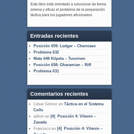
Este libro está orientado a solucionar de forma
amena y eficaz el problema de la preparación
táctica para los jugadores aficionados
Entradas recientes
Posición 659: Ledger – Cherniaev
Problema 632
Mate 648 Kilpela – Tuovinen
Posición 658: Gharamian – Riff
Problema 631
Comentarios recientes
César Gómez
en
Táctica en el Sistema
Colle
admin
en
[4] Posición 4: Vilenin –
Zavada
Francisco
en
[4] Posición 4: Vilenin –