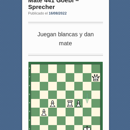
Mate 441 Goebl –
Sprecher
Publicado el
16/08/2022
Juegan blancas y dan
mate
8
7
6
5
4
3
2
1