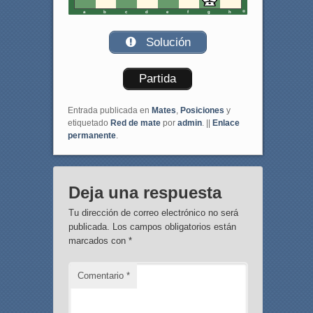
a
b
c
d
e
f
g
h
Solución
Partida
Entrada publicada en
Mates
,
Posiciones
y
etiquetado
Red de mate
por
admin
. ||
Enlace
permanente
.
Deja una respuesta
Tu dirección de correo electrónico no será
publicada.
Los campos obligatorios están
marcados con
*
Comentario
*