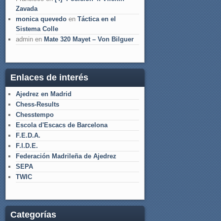
Zavada
monica quevedo
en
Táctica en el
Sistema Colle
admin
en
Mate 320 Mayet – Von Bilguer
Enlaces de interés
Ajedrez en Madrid
Chess-Results
Chesstempo
Escola d'Escacs de Barcelona
F.E.D.A.
F.I.D.E.
Federación Madrileña de Ajedrez
SEPA
TWIC
Categorías