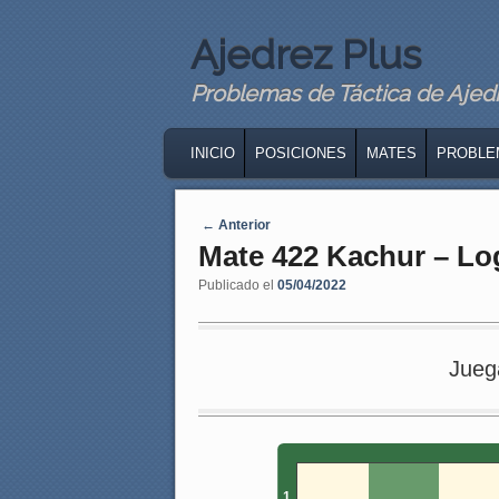
Ajedrez Plus
Problemas de Táctica de Ajedre
MAIN MENU
SKIP TO PRIMARY CONTENT
SKIP TO SECONDARY CONTENT
INICIO
POSICIONES
MATES
PROBLE
Navegaci�n de entradas
←
Anterior
Mate 422 Kachur – Lo
Publicado el
05/04/2022
Jueg
1