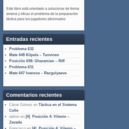
Este libro está orientado a solucionar de forma
amena y eficaz el problema de la preparación
táctica para los jugadores aficionados
Entradas recientes
Problema 632
Mate 648 Kilpela – Tuovinen
Posición 658: Gharamian – Riff
Problema 631
Mate 647 Ivanova – Razgulyaeva
Comentarios recientes
César Gómez
en
Táctica en el Sistema
Colle
admin
en
[4] Posición 4: Vilenin –
Zavada
Francisco
en
[4] Posición 4: Vilenin –