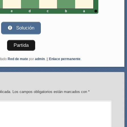
e
d
c
b
a
Solución
Partida
etado
Red de mate
por
admin
. ||
Enlace permanente
.
licada.
Los campos obligatorios están marcados con
*