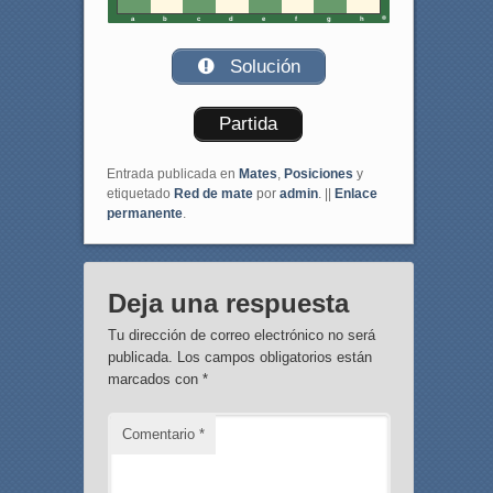
a
b
c
d
e
f
g
h
Solución
Partida
Entrada publicada en
Mates
,
Posiciones
y
etiquetado
Red de mate
por
admin
. ||
Enlace
permanente
.
Deja una respuesta
Tu dirección de correo electrónico no será
publicada.
Los campos obligatorios están
marcados con
*
Comentario
*