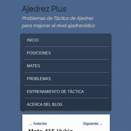
Ajedrez Plus
Problemas de Táctica de Ajedrez
para mejorar el nivel ajedrecístico
MAIN MENU
SKIP TO PRIMARY CONTENT
SKIP TO SECONDARY CONTENT
INICIO
POSICIONES
MATES
PROBLEMAS
ENTRENAMIENTO DE TÁCTICA
ACERCA DEL BLOG
Navegaci�n de entradas
←
Anterior
Siguiente
→