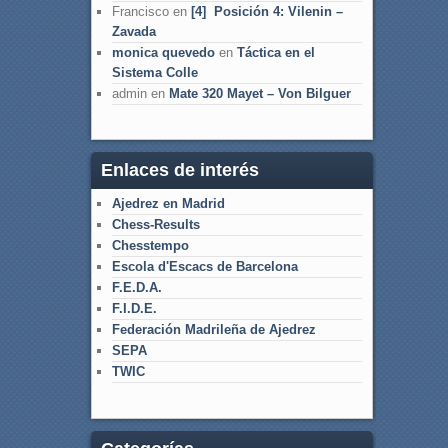
Francisco
en
[4] Posición 4: Vilenin –
Zavada
monica quevedo
en
Táctica en el
Sistema Colle
admin
en
Mate 320 Mayet – Von Bilguer
Enlaces de interés
Ajedrez en Madrid
Chess-Results
Chesstempo
Escola d'Escacs de Barcelona
F.E.D.A.
F.I.D.E.
Federación Madrileña de Ajedrez
SEPA
TWIC