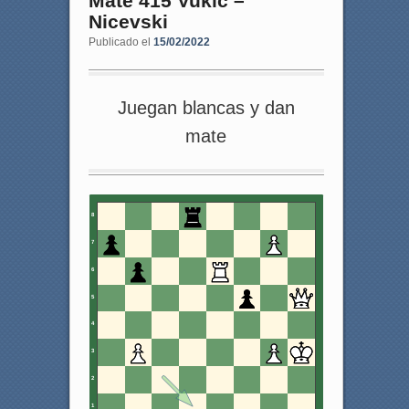
Mate 415 Vukic –
Nicevski
Publicado el
15/02/2022
Juegan blancas y dan
mate
8
7
6
5
4
3
2
1