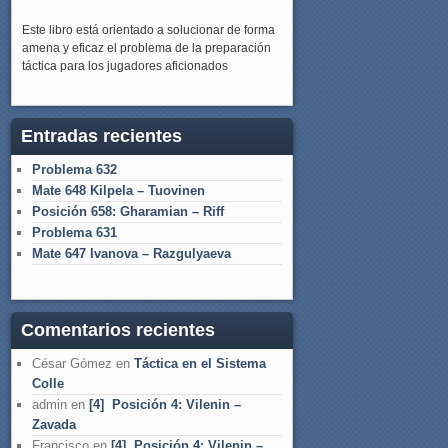
Este libro está orientado a solucionar de forma
amena y eficaz el problema de la preparación
táctica para los jugadores aficionados
Entradas recientes
Problema 632
Mate 648 Kilpela – Tuovinen
Posición 658: Gharamian – Riff
Problema 631
Mate 647 Ivanova – Razgulyaeva
Comentarios recientes
César Gómez
en
Táctica en el Sistema
Colle
admin
en
[4] Posición 4: Vilenin –
Zavada
Francisco
en
[4] Posición 4: Vilenin –