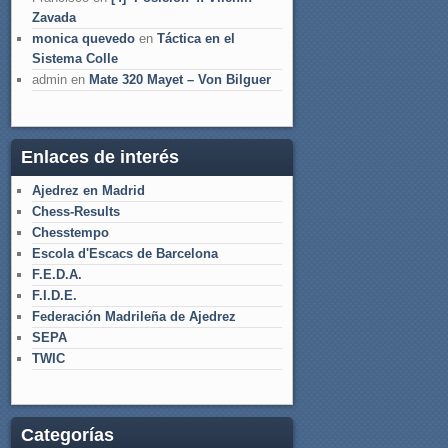
Zavada
monica quevedo
en
Táctica en el
Sistema Colle
admin
en
Mate 320 Mayet – Von Bilguer
Enlaces de interés
Ajedrez en Madrid
Chess-Results
Chesstempo
Escola d'Escacs de Barcelona
F.E.D.A.
F.I.D.E.
Federación Madrileña de Ajedrez
SEPA
TWIC
Categorías