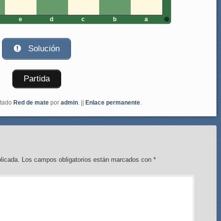
e
d
c
b
a
Solución
Partida
etado
Red de mate
por
admin
. ||
Enlace permanente
.
licada.
Los campos obligatorios están marcados con
*