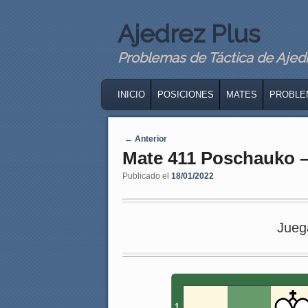
Ajedrez Plus
Problemas de Táctica de Ajedre
MAIN MENU
SKIP TO PRIMARY CONTENT
SKIP TO SECONDARY CONTENT
INICIO
POSICIONES
MATES
PROBLE
Navegaci�n de entradas
←
Anterior
Mate 411 Poschauko –
Publicado el
18/01/2022
Jueg
1