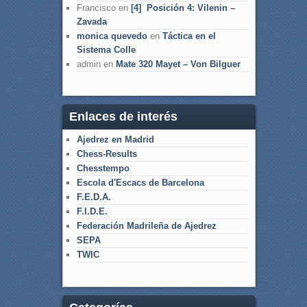
Francisco
en
[4] Posición 4: Vilenin –
Zavada
monica quevedo
en
Táctica en el
Sistema Colle
admin
en
Mate 320 Mayet – Von Bilguer
Enlaces de interés
Ajedrez en Madrid
Chess-Results
Chesstempo
Escola d'Escacs de Barcelona
F.E.D.A.
F.I.D.E.
Federación Madrileña de Ajedrez
SEPA
TWIC