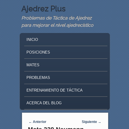
Ajedrez Plus
Problemas de Táctica de Ajedrez
para mejorar el nivel ajedrecístico
MAIN MENU
SKIP TO PRIMARY CONTENT
SKIP TO SECONDARY CONTENT
INICIO
POSICIONES
MATES
PROBLEMAS
ENTRENAMIENTO DE TÁCTICA
ACERCA DEL BLOG
Navegaci�n de entradas
←
Anterior
Siguiente
→