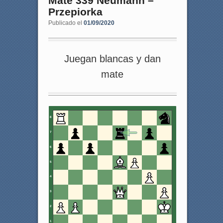
Mate 339 Neumann –
Przepiorka
Publicado el
01/09/2020
Juegan blancas y dan
mate
8
7
6
5
4
3
2
1