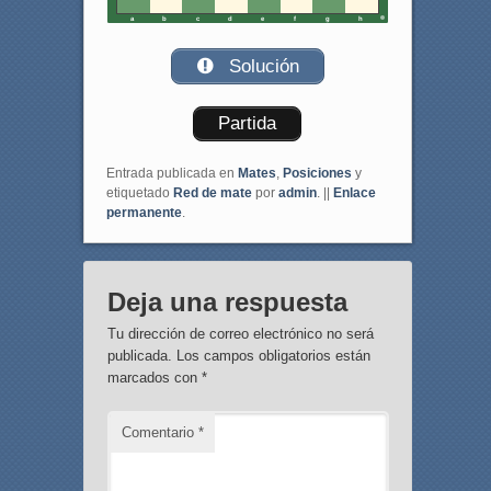
a
b
c
d
e
f
g
h
Solución
Partida
Entrada publicada en
Mates
,
Posiciones
y
etiquetado
Red de mate
por
admin
. ||
Enlace
permanente
.
Deja una respuesta
Tu dirección de correo electrónico no será
publicada.
Los campos obligatorios están
marcados con
*
Comentario
*