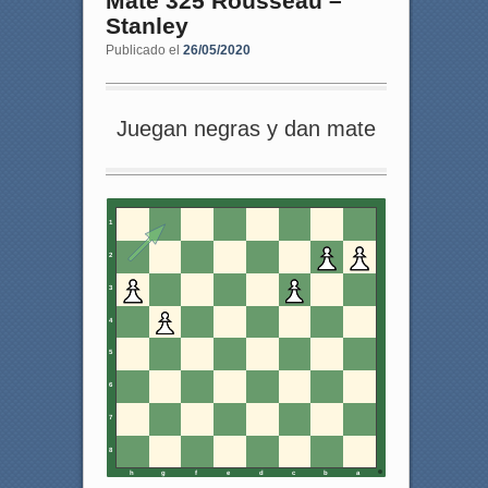
Mate 325 Rousseau –
Stanley
Publicado el
26/05/2020
Juegan negras y dan mate
1
2
3
4
5
6
7
8
h
g
f
e
d
c
b
a