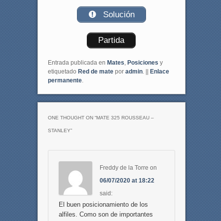
Solución
Partida
Entrada publicada en
Mates
,
Posiciones
y
etiquetado
Red de mate
por
admin
. ||
Enlace
permanente
.
ONE THOUGHT ON “
MATE 325 ROUSSEAU –
STANLEY
”
Freddy de la Torre
on
06/07/2020 at 18:22
said:
El buen posicionamiento de los
alfiles. Como son de importantes