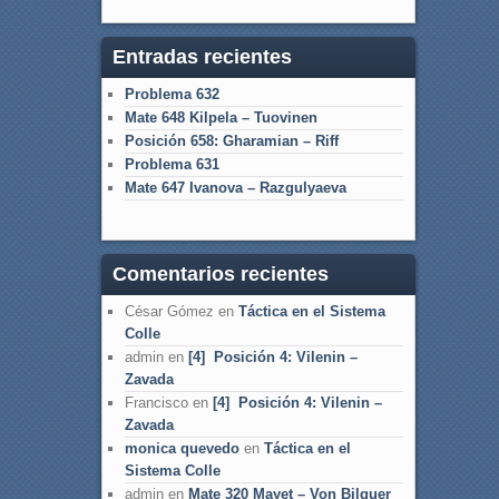
Entradas recientes
Problema 632
Mate 648 Kilpela – Tuovinen
Posición 658: Gharamian – Riff
Problema 631
Mate 647 Ivanova – Razgulyaeva
Comentarios recientes
César Gómez
en
Táctica en el Sistema
Colle
admin
en
[4] Posición 4: Vilenin –
Zavada
Francisco
en
[4] Posición 4: Vilenin –
Zavada
monica quevedo
en
Táctica en el
Sistema Colle
admin
en
Mate 320 Mayet – Von Bilguer