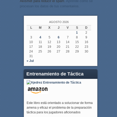
Akismet para reducir el spam.
Aprende cómo se
procesan los datos de tus comentarios.
AGOSTO 2026
L
M
X
J
V
S
D
1
2
3
4
5
6
7
8
9
10
11
12
13
14
15
16
17
18
19
20
21
22
23
24
25
26
27
28
29
30
31
« Jul
Entrenamiento de Táctica
Este libro está orientado a solucionar de forma
amena y eficaz el problema de la preparación
táctica para los jugadores aficionados