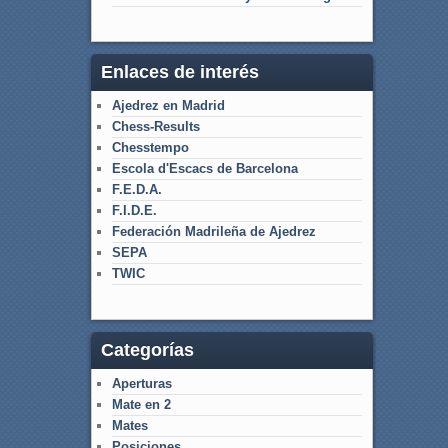
Enlaces de interés
Ajedrez en Madrid
Chess-Results
Chesstempo
Escola d'Escacs de Barcelona
F.E.D.A.
F.I.D.E.
Federación Madrileña de Ajedrez
SEPA
TWIC
Categorías
Aperturas
Mate en 2
Mates
Posiciones