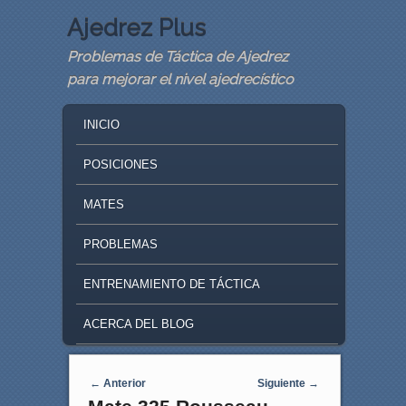
Ajedrez Plus
Problemas de Táctica de Ajedrez
para mejorar el nivel ajedrecístico
MAIN MENU
SKIP TO PRIMARY CONTENT
SKIP TO SECONDARY CONTENT
INICIO
POSICIONES
MATES
PROBLEMAS
ENTRENAMIENTO DE TÁCTICA
ACERCA DEL BLOG
Navegaci�n de entradas
←
Anterior
Siguiente
→