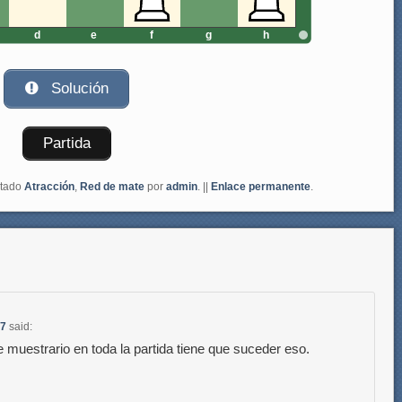
d
e
f
g
h
Solución
Partida
etado
Atracción
,
Red de mate
por
admin
. ||
Enlace permanente
.
37
said:
muestrario en toda la partida tiene que suceder eso.