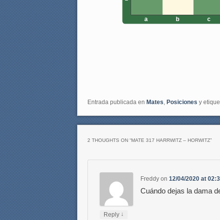
a
b
c
Entrada publicada en
Mates
,
Posiciones
y etiqu
2 THOUGHTS ON “
MATE 317 HARRWITZ – HORWITZ
”
Freddy
on
12/04/2020 at 02:
Cuándo dejas la dama de 
↓
Reply