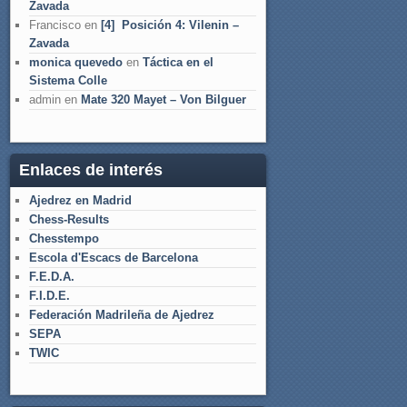
Zavada
Francisco
en
[4] Posición 4: Vilenin –
Zavada
monica quevedo
en
Táctica en el
Sistema Colle
admin
en
Mate 320 Mayet – Von Bilguer
Enlaces de interés
Ajedrez en Madrid
Chess-Results
Chesstempo
Escola d'Escacs de Barcelona
F.E.D.A.
F.I.D.E.
Federación Madrileña de Ajedrez
SEPA
TWIC