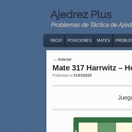
Ajedrez Plus
Problemas de Táctica de Ajedre
MAIN MENU
SKIP TO PRIMARY CONTENT
SKIP TO SECONDARY CONTENT
INICIO
POSICIONES
MATES
PROBLE
Navegaci�n de entradas
←
Anterior
Mate 317 Harrwitz – H
Publicado el
31/03/2020
Jueg
8