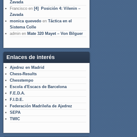
Zavada
Francisco
en
[4] Posición 4: Vilenin –
Zavada
monica quevedo
en
Táctica en el
Sistema Colle
admin
en
Mate 320 Mayet – Von Bilguer
Enlaces de interés
Ajedrez en Madrid
Chess-Results
Chesstempo
Escola d'Escacs de Barcelona
F.E.D.A.
F.I.D.E.
Federación Madrileña de Ajedrez
SEPA
TWIC