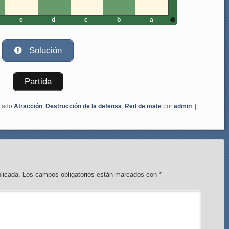
e
d
c
b
a
Solución
Partida
etado
Atracción
,
Destrucción de la defensa
,
Red de mate
por
admin
. ||
licada.
Los campos obligatorios están marcados con
*