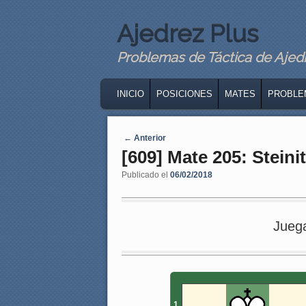
Ajedrez Plus
Problemas de Táctica de Ajedre
MAIN MENU
SKIP TO PRIMARY CONTENT
SKIP TO SECONDARY CONTENT
INICIO
POSICIONES
MATES
PROBLE
Navegaci�n de entradas
←
Anterior
[609] Mate 205: Steini
Publicado el
06/02/2018
Jueg
1