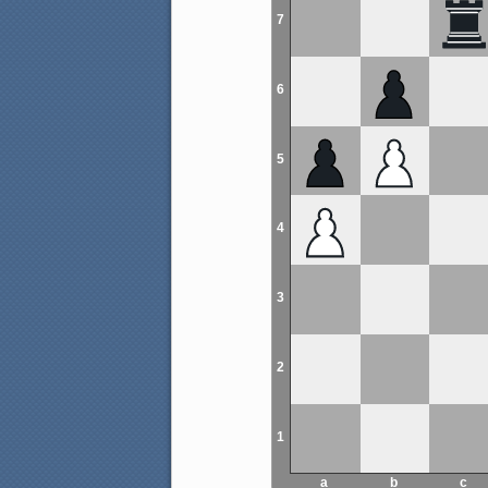
7
6
5
4
3
2
1
a
b
c