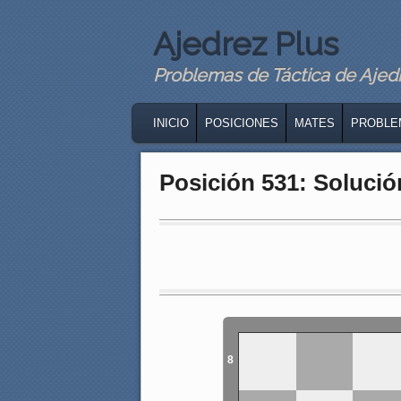
Ajedrez Plus
Problemas de Táctica de Ajedre
MAIN MENU
SKIP TO PRIMARY CONTENT
SKIP TO SECONDARY CONTENT
INICIO
POSICIONES
MATES
PROBLE
Posición 531: Solució
8