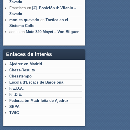
Zavada
Francisco
en
[4] Posición 4: Vilenin –
Zavada
monica quevedo
en
Táctica en el
Sistema Colle
admin
en
Mate 320 Mayet – Von Bilguer
Enlaces de interés
Ajedrez en Madrid
Chess-Results
Chesstempo
Escola d'Escacs de Barcelona
F.E.D.A.
F.I.D.E.
Federación Madrileña de Ajedrez
SEPA
TWIC