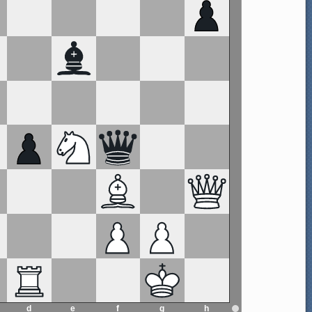
d
e
f
g
h