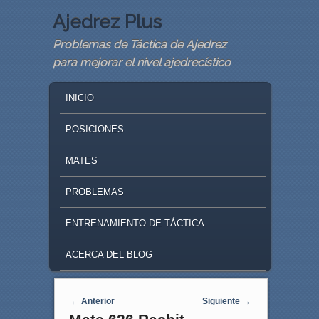
Ajedrez Plus
Problemas de Táctica de Ajedrez
para mejorar el nivel ajedrecístico
MAIN MENU
SKIP TO PRIMARY CONTENT
SKIP TO SECONDARY CONTENT
INICIO
POSICIONES
MATES
PROBLEMAS
ENTRENAMIENTO DE TÁCTICA
ACERCA DEL BLOG
Navegaci�n de entradas
←
Anterior
Siguiente
→