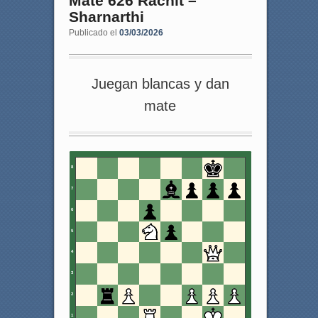
Mate 626 Rachit –
Sharnarthi
Publicado el
03/03/2026
Juegan blancas y dan
mate
8
7
6
5
4
3
2
1