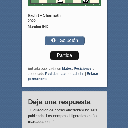
a
b
c
d
e
f
g
h
Rachit – Sharnarthi
2022
Mumbai IND
Solución
Partida
Entrada publicada en
Mates
,
Posiciones
y
etiquetado
Red de mate
por
admin
. ||
Enlace
permanente
.
Deja una respuesta
Tu dirección de correo electrónico no será
publicada.
Los campos obligatorios están
marcados con
*