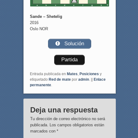
a
b
c
d
e
f
g
h
Sande – Shetelig
2016
Oslo NOR
Solución
Partida
Entrada publicada en
Mates
,
Posiciones
y
etiquetado
Red de mate
por
admin
. ||
Enlace
permanente
.
Deja una respuesta
Tu dirección de correo electrónico no será
publicada.
Los campos obligatorios están
marcados con
*