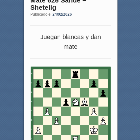
Mate 625 Sande –
Shetelig
Publicado el
24/02/2026
Juegan blancas y dan
mate
8
7
6
5
4
3
2
1