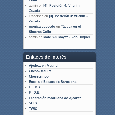
Colle
admin
en
[4] Posición 4: Vilenin –
Zavada
Francisco
en
[4] Posición 4: Vilenin –
Zavada
monica quevedo
en
Táctica en el
Sistema Colle
admin
en
Mate 320 Mayet – Von Bilguer
Enlaces de interés
Ajedrez en Madrid
Chess-Results
Chesstempo
Escola d'Escacs de Barcelona
F.E.D.A.
F.I.D.E.
Federación Madrileña de Ajedrez
SEPA
TWIC