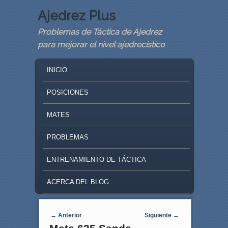
Ajedrez Plus
Problemas de Táctica de Ajedrez
para mejorar el nivel ajedrecístico
MAIN MENU
SKIP TO PRIMARY CONTENT
SKIP TO SECONDARY CONTENT
INICIO
POSICIONES
MATES
PROBLEMAS
ENTRENAMIENTO DE TÁCTICA
ACERCA DEL BLOG
Navegaci�n de entradas
←
Anterior
Siguiente
→