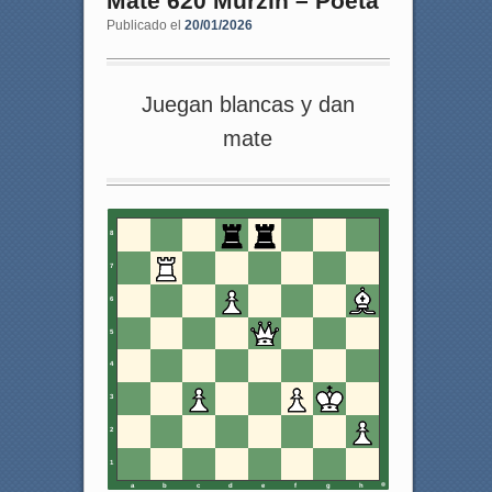
Mate 620 Murzin – Poeta
Publicado el
20/01/2026
Juegan blancas y dan
mate
8
7
6
5
4
3
2
1
a
b
c
d
e
f
g
h