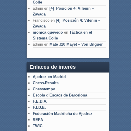
Colle
admin
en
[4] Posición 4: Vilenin –
Zavada
Francisco
en
[4] Posición 4: Vilenin –
Zavada
monica quevedo
en
Táctica en el
Sistema Colle
admin
en
Mate 320 Mayet – Von Bilguer
Enlaces de interés
Ajedrez en Madrid
Chess-Results
Chesstempo
Escola d'Escacs de Barcelona
F.E.D.A.
F.I.D.E.
Federación Madrileña de Ajedrez
SEPA
TWIC