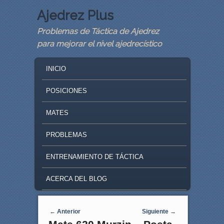
Ajedrez Plus
Problemas de Táctica de Ajedrez
para mejorar el nivel ajedrecístico
MAIN MENU
SKIP TO PRIMARY CONTENT
SKIP TO SECONDARY CONTENT
INICIO
POSICIONES
MATES
PROBLEMAS
ENTRENAMIENTO DE TÁCTICA
ACERCA DEL BLOG
Navegaci�n de entradas
←
Anterior
Siguiente
→