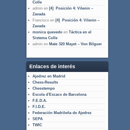
Colle
admin
en
[4] Posición 4: Vilenin –
Zavada
Francisco
en
[4] Posición 4: Vilenin –
Zavada
monica quevedo
en
Táctica en el
Sistema Colle
admin
en
Mate 320 Mayet – Von Bilguer
Enlaces de interés
Ajedrez en Madrid
Chess-Results
Chesstempo
Escola d'Escacs de Barcelona
F.E.D.A.
F.I.D.E.
Federación Madrileña de Ajedrez
SEPA
TWIC