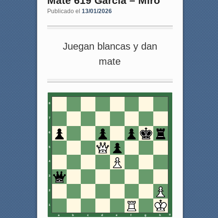
Mate 619 Garcia – Miro
Publicado el
13/01/2026
Juegan blancas y dan
mate
8
7
6
5
4
3
2
1
a
b
c
d
e
f
g
h