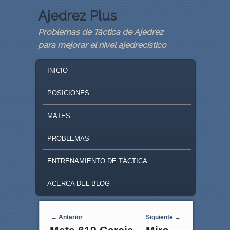
Ajedrez Plus
Problemas de Táctica de Ajedrez
para mejorar el nivel ajedrecístico
MAIN MENU
SKIP TO PRIMARY CONTENT
SKIP TO SECONDARY CONTENT
INICIO
POSICIONES
MATES
PROBLEMAS
ENTRENAMIENTO DE TÁCTICA
ACERCA DEL BLOG
Navegaci�n de entradas
←
Anterior
Siguiente
→