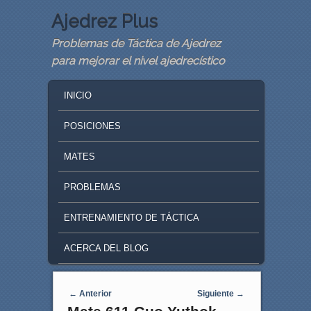
Ajedrez Plus
Problemas de Táctica de Ajedrez
para mejorar el nivel ajedrecístico
MAIN MENU
SKIP TO PRIMARY CONTENT
SKIP TO SECONDARY CONTENT
INICIO
POSICIONES
MATES
PROBLEMAS
ENTRENAMIENTO DE TÁCTICA
ACERCA DEL BLOG
Navegaci�n de entradas
←
Anterior
Siguiente
→