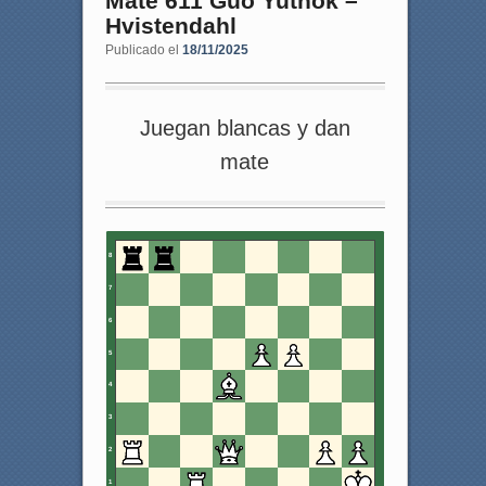
Mate 611 Guo Yuthok –
Hvistendahl
Publicado el
18/11/2025
Juegan blancas y dan
mate
8
7
6
5
4
3
2
1