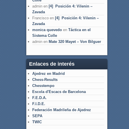
Colle
admin
en
[4] Posición 4: Vilenin –
Zavada
Francisco
en
[4] Posición 4: Vilenin –
Zavada
monica quevedo
en
Táctica en el
Sistema Colle
admin
en
Mate 320 Mayet – Von Bilguer
Enlaces de interés
Ajedrez en Madrid
Chess-Results
Chesstempo
Escola d'Escacs de Barcelona
F.E.D.A.
F.I.D.E.
Federación Madrileña de Ajedrez
SEPA
TWIC