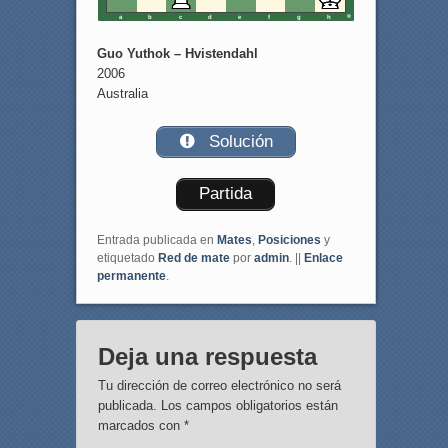
a
b
c
d
e
f
g
h
Guo Yuthok – Hvistendahl
2006
Australia
Solución
Partida
Entrada publicada en
Mates
,
Posiciones
y
etiquetado
Red de mate
por
admin
. ||
Enlace
permanente
.
Deja una respuesta
Tu dirección de correo electrónico no será
publicada.
Los campos obligatorios están
marcados con
*