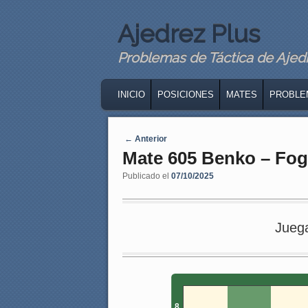
Ajedrez Plus
Problemas de Táctica de Ajedre
MAIN MENU
SKIP TO PRIMARY CONTENT
SKIP TO SECONDARY CONTENT
INICIO
POSICIONES
MATES
PROBLE
Navegaci�n de entradas
←
Anterior
Mate 605 Benko – Fo
Publicado el
07/10/2025
Jueg
8