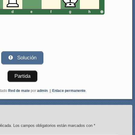
d
e
f
g
h
Solución
Partida
etado
Red de mate
por
admin
. ||
Enlace permanente
.
licada.
Los campos obligatorios están marcados con
*