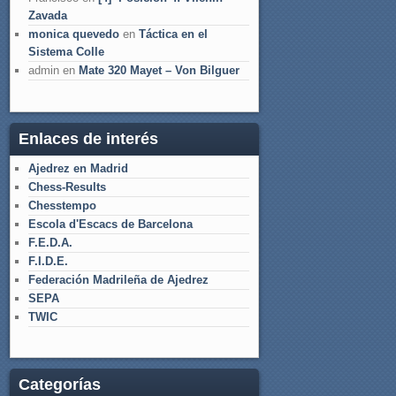
Zavada
monica quevedo
en
Táctica en el
Sistema Colle
admin
en
Mate 320 Mayet – Von Bilguer
Enlaces de interés
Ajedrez en Madrid
Chess-Results
Chesstempo
Escola d'Escacs de Barcelona
F.E.D.A.
F.I.D.E.
Federación Madrileña de Ajedrez
SEPA
TWIC
Categorías