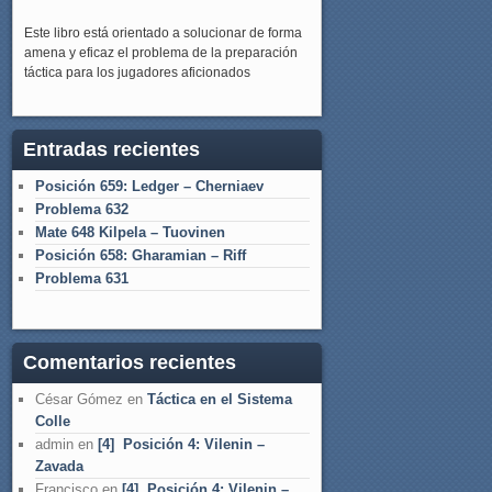
Este libro está orientado a solucionar de forma
amena y eficaz el problema de la preparación
táctica para los jugadores aficionados
Entradas recientes
Posición 659: Ledger – Cherniaev
Problema 632
Mate 648 Kilpela – Tuovinen
Posición 658: Gharamian – Riff
Problema 631
Comentarios recientes
César Gómez
en
Táctica en el Sistema
Colle
admin
en
[4] Posición 4: Vilenin –
Zavada
Francisco
en
[4] Posición 4: Vilenin –