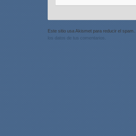
Este sitio usa Akismet para reducir el spam.
los datos de tus comentarios.