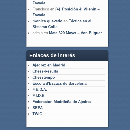
Zavada
Francisco
en
[4] Posición 4: Vilenin –
Zavada
monica quevedo
en
Táctica en el
Sistema Colle
admin
en
Mate 320 Mayet – Von Bilguer
Enlaces de interés
Ajedrez en Madrid
Chess-Results
Chesstempo
Escola d'Escacs de Barcelona
F.E.D.A.
F.I.D.E.
Federación Madrileña de Ajedrez
SEPA
TWIC