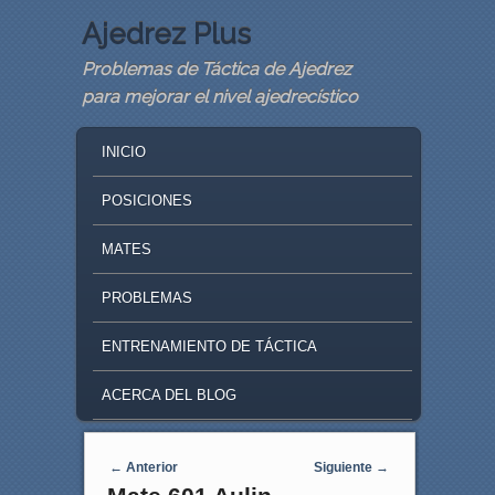
Ajedrez Plus
Problemas de Táctica de Ajedrez
para mejorar el nivel ajedrecístico
MAIN MENU
SKIP TO PRIMARY CONTENT
SKIP TO SECONDARY CONTENT
INICIO
POSICIONES
MATES
PROBLEMAS
ENTRENAMIENTO DE TÁCTICA
ACERCA DEL BLOG
Navegaci�n de entradas
←
Anterior
Siguiente
→