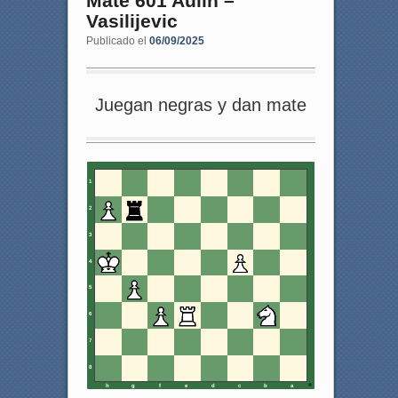
Mate 601 Aulin –
Vasilijevic
Publicado el
06/09/2025
Juegan negras y dan mate
1
2
3
4
5
6
7
8
h
g
f
e
d
c
b
a