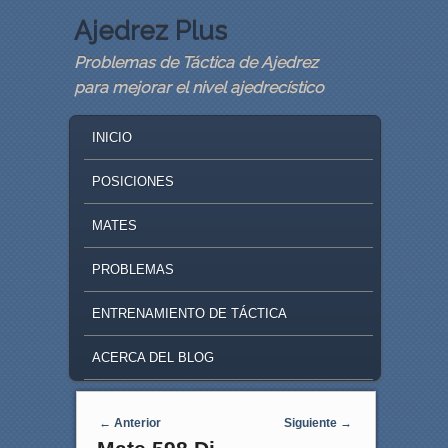
Ajedrez Plus
Problemas de Táctica de Ajedrez
para mejorar el nivel ajedrecístico
MAIN MENU
SKIP TO PRIMARY CONTENT
SKIP TO SECONDARY CONTENT
INICIO
POSICIONES
MATES
PROBLEMAS
ENTRENAMIENTO DE TÁCTICA
ACERCA DEL BLOG
Navegaci�n de entradas
←
Anterior
Siguiente
→