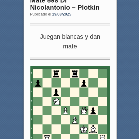
Mate 598 Di
Nicolantonio – Plotkin
Publicado el
19/08/2025
Juegan blancas y dan
mate
8
7
6
5
4
3
2
1