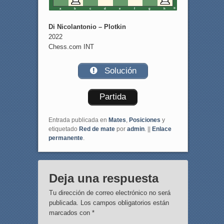
a
b
c
d
e
f
g
h
Di Nicolantonio – Plotkin
2022
Chess.com INT
Solución
Partida
Entrada publicada en
Mates
,
Posiciones
y
etiquetado
Red de mate
por
admin
. ||
Enlace
permanente
.
Deja una respuesta
Tu dirección de correo electrónico no será
publicada.
Los campos obligatorios están
marcados con
*