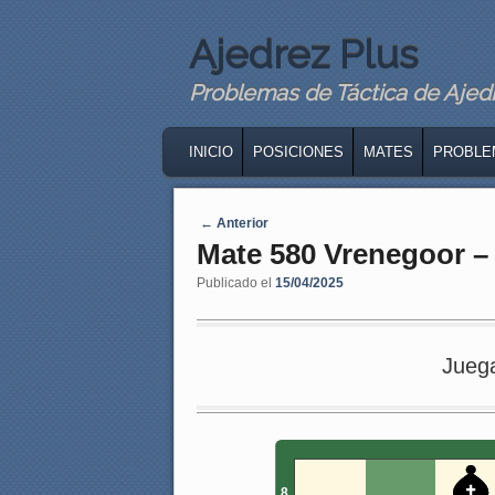
Ajedrez Plus
Problemas de Táctica de Ajedre
MAIN MENU
SKIP TO PRIMARY CONTENT
SKIP TO SECONDARY CONTENT
INICIO
POSICIONES
MATES
PROBLE
Navegaci�n de entradas
←
Anterior
Mate 580 Vrenegoor –
Publicado el
15/04/2025
Jueg
8