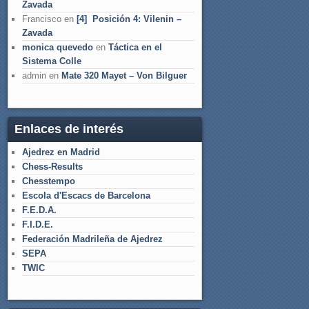
Zavada
Francisco
en
[4] Posición 4: Vilenin –
Zavada
monica quevedo
en
Táctica en el
Sistema Colle
admin
en
Mate 320 Mayet – Von Bilguer
Enlaces de interés
Ajedrez en Madrid
Chess-Results
Chesstempo
Escola d'Escacs de Barcelona
F.E.D.A.
F.I.D.E.
Federación Madrileña de Ajedrez
SEPA
TWIC