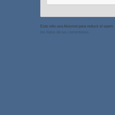
Este sitio usa Akismet para reducir el spam.
los datos de tus comentarios.