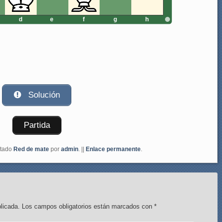
d
e
f
g
h
Solución
Partida
etado
Red de mate
por
admin
. ||
Enlace permanente
.
licada.
Los campos obligatorios están marcados con
*