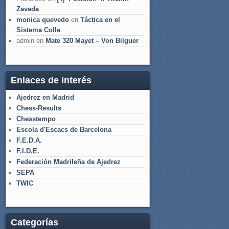
Zavada
monica quevedo
en
Táctica en el
Sistema Colle
admin
en
Mate 320 Mayet – Von Bilguer
Enlaces de interés
Ajedrez en Madrid
Chess-Results
Chesstempo
Escola d'Escacs de Barcelona
F.E.D.A.
F.I.D.E.
Federación Madrileña de Ajedrez
SEPA
TWIC
Categorías