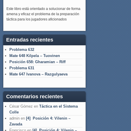
Este libro está orientado a solucionar de forma
amena y eficaz el problema de la preparación
táctica para los jugadores aficionados
Entradas recientes
Problema 632
Mate 648 Kilpela – Tuovinen
Posición 658: Gharamian – Riff
Problema 631
Mate 647 Ivanova – Razgulyaeva
Comentarios recientes
César Gómez
en
Táctica en el Sistema
Colle
admin
en
[4] Posición 4: Vilenin –
Zavada
Francisco
en
[4] Posición 4: Vilenin –