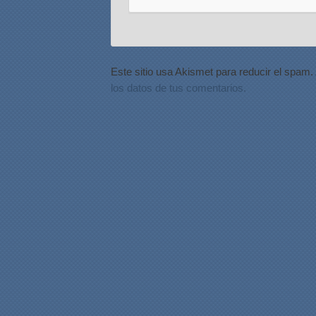
Este sitio usa Akismet para reducir el spam.
los datos de tus comentarios.