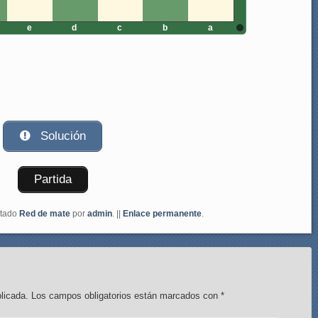
e
d
c
b
a
Solución
Partida
etado
Red de mate
por
admin
. ||
Enlace permanente
.
licada.
Los campos obligatorios están marcados con
*