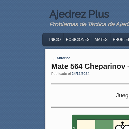
Ajedrez Plus
Problemas de Táctica de Ajedre
MAIN MENU
SKIP TO PRIMARY CONTENT
SKIP TO SECONDARY CONTENT
INICIO
POSICIONES
MATES
PROBLE
Navegaci�n de entradas
←
Anterior
Mate 564 Cheparinov 
Publicado el
24/12/2024
Jueg
1