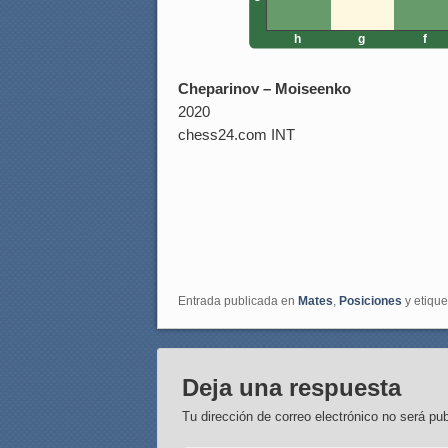
h
g
f
Cheparinov – Moiseenko
2020
chess24.com INT
Entrada publicada en
Mates
,
Posiciones
y etiqu
Deja una respuesta
Tu dirección de correo electrónico no será pub