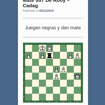
Mate 557 De Rooy –
Cadag
Publicado el
05/11/2024
Juegan negras y dan mate
1
2
3
4
5
6
7
8
h
g
f
e
d
c
b
a