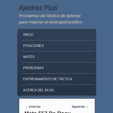
Ajedrez Plus
Problemas de Táctica de Ajedrez
para mejorar el nivel ajedrecístico
MAIN MENU
SKIP TO PRIMARY CONTENT
SKIP TO SECONDARY CONTENT
INICIO
POSICIONES
MATES
PROBLEMAS
ENTRENAMIENTO DE TÁCTICA
ACERCA DEL BLOG
Navegaci�n de entradas
←
Anterior
Siguiente
→