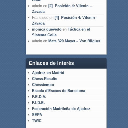
admin
en
[4] Posición 4: Vilenin –
Zavada
Francisco
en
[4] Posición 4: Vilenin –
Zavada
monica quevedo
en
Táctica en el
Sistema Colle
admin
en
Mate 320 Mayet – Von Bilguer
Enlaces de interés
Ajedrez en Madrid
Chess-Results
Chesstempo
Escola d'Escacs de Barcelona
F.E.D.A.
F.I.D.E.
Federación Madrileña de Ajedrez
SEPA
TWIC